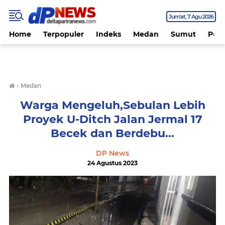
Jum'at
7 Agu 2026
Home
Terpopuler
Indeks
Medan
Sumut
Polit
›
Medan
Warga Mengeluh,Sebulan Lebih
Proyek U-Ditch Jalan Jermal 17
Becek dan Berdebu...
DP News
24 Agustus 2023