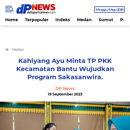
Minggu
9 Agu 2026
Home
Terpopuler
Indeks
Medan
Sumut
Polit
›
Medan
Kahiyang Ayu Minta TP PKK
Kecamatan Bantu Wujudkan
Program Sakasanwira.
DP News
19 September 2023