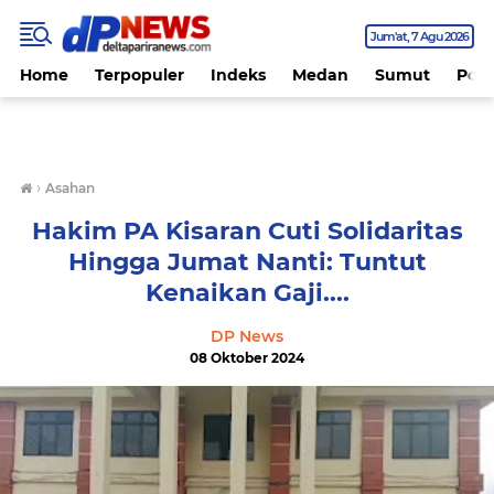
Jum'at
7 Agu 2026
Home
Terpopuler
Indeks
Medan
Sumut
Polit
›
Asahan
Hakim PA Kisaran Cuti Solidaritas
Hingga Jumat Nanti: Tuntut
Kenaikan Gaji....
DP News
08 Oktober 2024