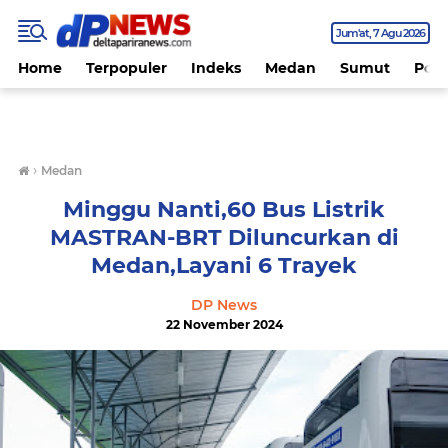
Jum'at
7 Agu 2026
Home
Terpopuler
Indeks
Medan
Sumut
Polit
›
Medan
Minggu Nanti,60 Bus Listrik
MASTRAN-BRT Diluncurkan di
Medan,Layani 6 Trayek
DP News
22 November 2024