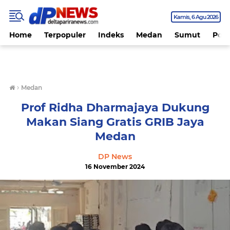
Kamis
6 Agu 2026
Home
Terpopuler
Indeks
Medan
Sumut
Polit
›
Medan
Prof Ridha Dharmajaya Dukung
Makan Siang Gratis GRIB Jaya
Medan
DP News
16 November 2024