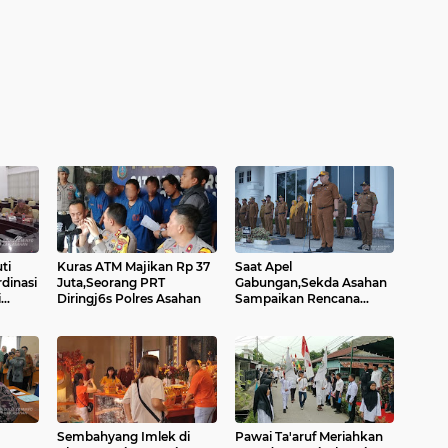
ti
Kuras ATM Majikan Rp 37
Saat Apel
dinasi
Juta,Seorang PRT
Gabungan,Sekda Asahan
i
Diringj6s Polres Asahan
Sampaikan Rencana
Pelantikan Bupati dan
Wakil Bupati Asahan
Sembahyang Imlek di
Pawai Ta'aruf Meriahkan