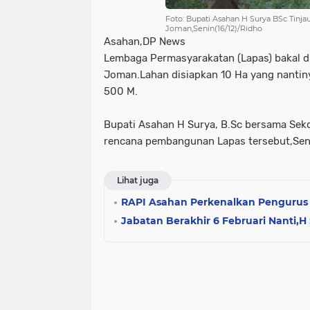
Foto: Bupati Asahan H Surya BSc Tinj
Joman,Senin(16/12)/Ridho
Asahan,DP News
Lembaga Permasyarakatan (Lapas) bakal d
Joman.Lahan disiapkan 10 Ha yang nantin
500 M.
Bupati Asahan H Surya, B.Sc bersama Sekd
rencana pembangunan Lapas tersebut,Seni
Lihat juga
RAPI Asahan Perkenalkan Pengurus 
Jabatan Berakhir 6 Februari Nanti,H 