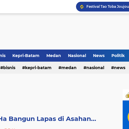
Terkait Dugaan Pengutip
Rico di Sekolah Rakyat 
nis
Kepri-Batam
Medan
Nasional
News
Politik
bisnis
kepri-batam
medan
nasional
news
Pemko Medan Raih Piag
Ha Bangun Lapas di Asahan...