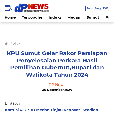
Sabtu
8 Agu 2026
Home
Terpopuler
Indeks
Medan
Sumut
Polit
›
Politik
KPU Sumut Gelar Rakor Persiapan
Penyelesaian Perkara Hasil
Pemilihan Gubernut,Bupati dan
Walikota Tahun 2024
DP News
30 Desember 2024
Lihat juga
Komisi 4 DPRD Medan Tinjau Renovasi Stadion