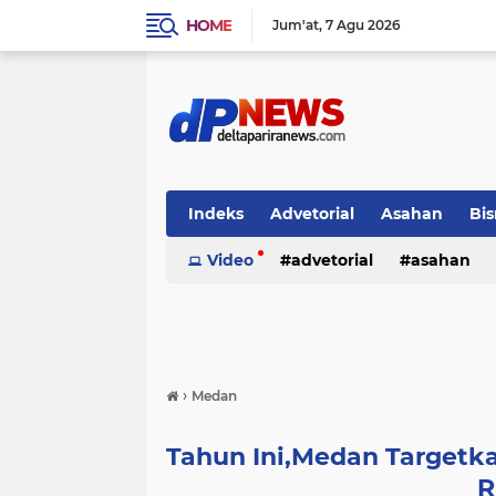
HOME
Jum'at
7 Agu 2026
Indeks
Advetorial
Asahan
Bis
Video
advetorial
asahan
›
Medan
Tahun Ini,Medan Target
R