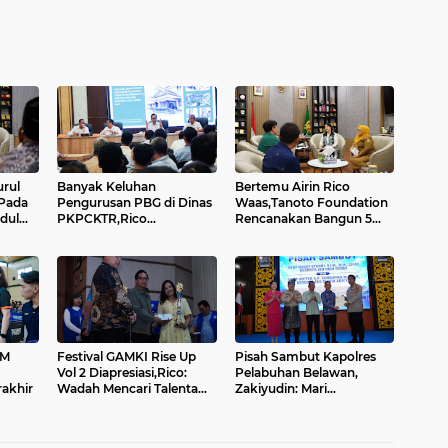
urul
Banyak Keluhan
Bertemu Airin Rico
 Pada
Pengurusan PBG di Dinas
Waas,Tanoto Foundation
dul
PKPCKTR,Rico
Rencanakan Bangun 5
'Ultimatum': Hentikan
Rumah Sigap di Kota
Pungli,Jangan Perlambat
Medan....
Urusan...
TM
Festival GAMKI Rise Up
Pisah Sambut Kapolres
Vol 2 Diapresiasi,Rico:
Pelabuhan Belawan,
akhir
Wadah Mencari Talenta
Zakiyudin: Mari
Lokal...
Bergandengan Tangan
Bebahi Kota Belawan....