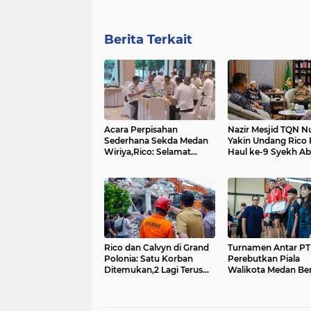
Berita Terkait
Acara Perpisahan
Nazir Mesjid TQN N
Sederhana Sekda Medan
Yakin Undang Rico
Wiriya,Rico: Selamat
Haul ke-9 Syekh Ab
Menikmati Kebahagiaan....
Latif Deli ...
Rico dan Calvyn di Grand
Turnamen Antar P
Polonia: Satu Korban
Perebutkan Piala
Ditemukan,2 Lagi Terus
Walikota Medan Ber
Dicari....