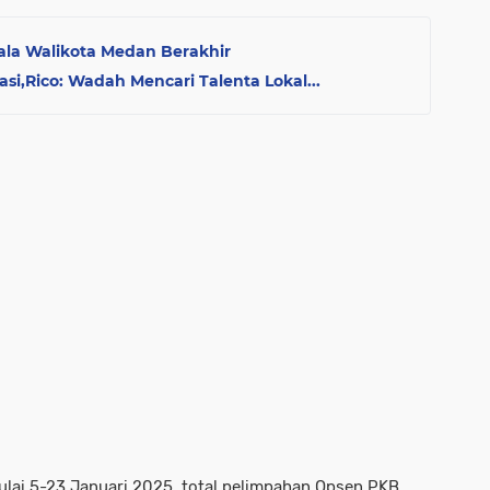
la Walikota Medan Berakhir
asi,Rico: Wadah Mencari Talenta Lokal...
lai 5-23 Januari 2025, total pelimpahan Opsen PKB,