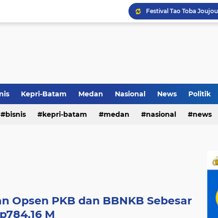
Terkait Dugaan Pengutip
Rico di Sekolah Rakyat 
nis
Kepri-Batam
Medan
Nasional
News
Politik
bisnis
kepri-batam
medan
nasional
news
Pemko Medan Raih Piag
kan Opsen PKB dan BBNKB Sebesar
p784,16 M