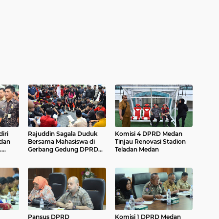
iri
Rajuddin Sagala Duduk
Komisi 4 DPRD Medan
 dan
Bersama Mahasiswa di
Tinjau Renovasi Stadion
..
Gerbang Gedung DPRD
Teladan Medan
Medan....
Pansus DPRD
Komisi 1 DPRD Medan