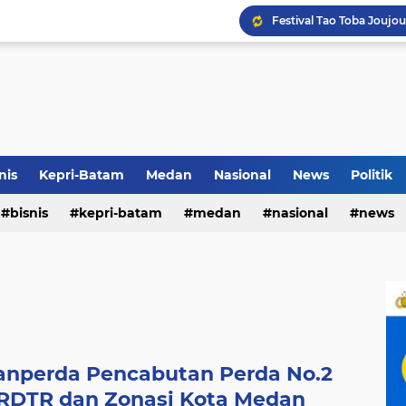
Terkait Dugaan Pengutip
Rico di Sekolah Rakyat 
nis
Kepri-Batam
Medan
Nasional
News
Politik
bisnis
kepri-batam
medan
nasional
news
Pemko Medan Raih Piag
anperda Pencabutan Perda No.2
 RDTR dan Zonasi Kota Medan