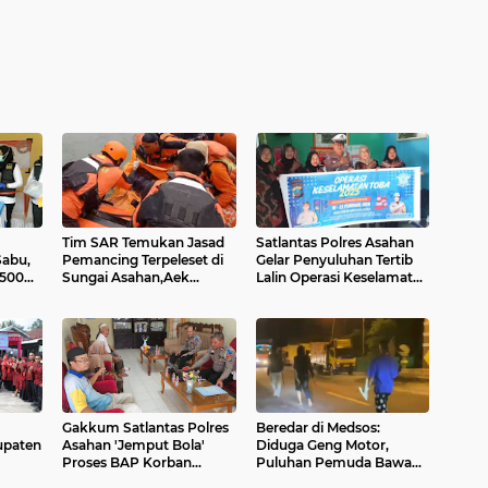
Tim SAR Temukan Jasad
Satlantas Polres Asahan
Sabu,
Pemancing Terpeleset di
Gelar Penyuluhan Tertib
.500
Sungai Asahan,Aek
Lalin Operasi Keselamatan
Songsongan
Toba 2025
Gakkum Satlantas Polres
Beredar di Medsos:
upaten
Asahan 'Jemput Bola'
Diduga Geng Motor,
Proses BAP Korban
Puluhan Pemuda Bawa
Kecelakaan di Kisaran
Sajam di Jalinsum Asahan