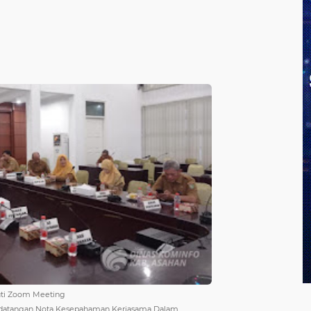
kuti Zoom Meeting
andatangan Nota Kesepahaman Kerjasama Dalam