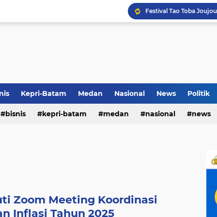
Terkait Dugaan Pengutip
Rico di Sekolah Rakyat 
nis
Kepri-Batam
Medan
Nasional
News
Politik
bisnis
kepri-batam
medan
nasional
news
Pemko Medan Raih Piag
ti Zoom Meeting Koordinasi
n Inflasi Tahun 2025