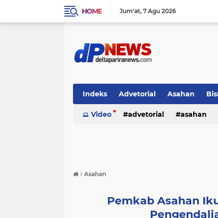
HOME
Jum'at
7 Agu 2026
Indeks
Advetorial
Asahan
Bis
Video
advetorial
asahan
›
Asahan
Pemkab Asahan Iku
Pengendalia