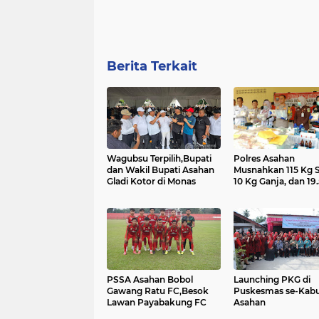
Berita Terkait
Wagubsu Terpilih,Bupati
Polres Asahan
dan Wakil Bupati Asahan
Musnahkan 115 Kg 
Gladi Kotor di Monas
10 Kg Ganja, dan 19
Butir Pil Ekstasi
PSSA Asahan Bobol
Launching PKG di
Gawang Ratu FC,Besok
Puskesmas se-Kab
Lawan Payabakung FC
Asahan