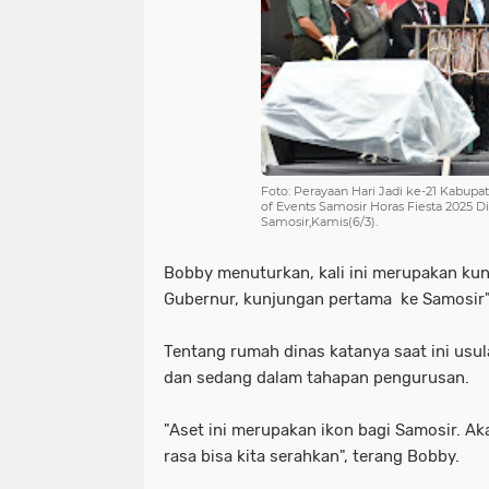
Foto: Perayaan Hari Jadi ke-21 Kabup
of Events Samosir Horas Fiesta 2025 
Samosir,Kamis(6/3).
Bobby menuturkan, kali ini merupakan kunj
Gubernur, kunjungan pertama ke Samosir
Tentang rumah dinas katanya saat ini us
dan sedang dalam tahapan pengurusan.
"Aset ini merupakan ikon bagi Samosir. A
rasa bisa kita serahkan", terang Bobby.