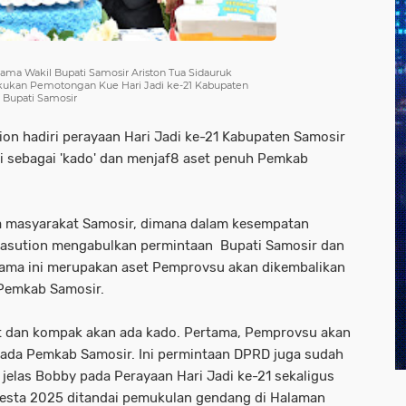
ama Wakil Bupati Samosir Ariston Tua Sidauruk
ukan Pemotongan Kue Hari Jadi ke-21 Kabupaten
r Bupati Samosir
on hadiri perayaan Hari Jadi ke-21 Kabupaten Samosir
 sebagai 'kado' dan menjaf8 aset penuh Pemkab
 masyarakat Samosir, dimana dalam kesempatan
Nasution mengabulkan permintaan Bupati Samosir dan
ama ini merupakan aset Pemprovsu akan dikembalikan
 Pemkab Samosir.
uat dan kompak akan ada kado. Pertama, Pemprovsu akan
ada Pemkab Samosir. Ini permintaan DPRD juga sudah
 jelas Bobby pada Perayaan Hari Jadi ke-21 sekaligus
iesta 2025 ditandai pemukulan gendang di Halaman