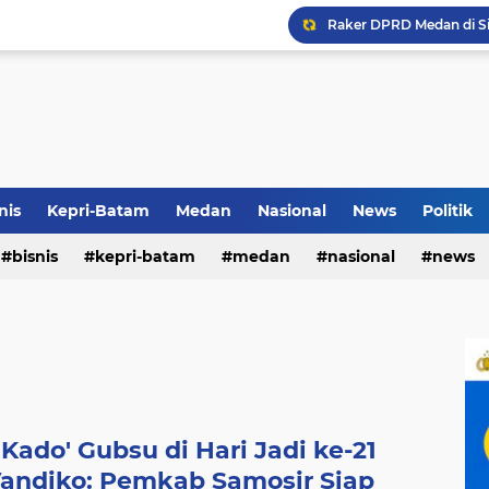
Terkait Dugaan Pengutip
Rico di Sekolah Rakyat 
nis
Kepri-Batam
Medan
Nasional
News
Politik
Airin Gandeng 4 Desaine
bisnis
kepri-batam
medan
nasional
news
Kado' Gubsu di Hari Jadi ke-21
andiko: Pemkab Samosir Siap