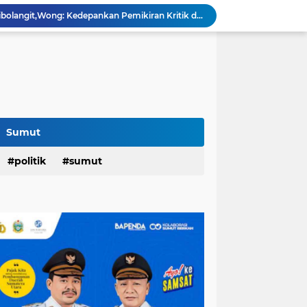
Rico Hunjuk Kepala Inspektorat Erfin Fachrur Razi Sebagai Plh Sekda Medan: Mantan Pejabat Sergai...
Hari Pertama,128.331 Orang Pendaftar Upacara Peringatan HUT ke-81 Kemerdekaan RI
an,Lurah AUR Dinonaktifkan...
Rico Jadi Duta Penggerak Ayah Teladan Kota Medan,Plh Sekda Medan Pun Hadir...
Jalan Flamboyan: 36 Kelas,270 Siswa
800 Karateka Forki Bakal Tarung di Open Turnamen Karate Piala Walikota Medan
Pelantikan DHD 45 Sumut,Bobby Ajak Generasi Muda Gelorakan Semangat Juang '45
PD AIJ Intensifkan Pengelolaan 16 Aset,Percetakan dan Videotron Untuk Target PAD Rp500 Juta
Sumut
r di Indonesian Fashion Week...
politik
sumut
Raker DPRD Medan di Sibolangit,Wong: Kedepankan Pemikiran Kritik dan Inovatif Berbasis Teknologi...