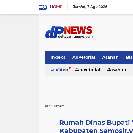
HOME
Jum'at
7 Agu 2026
Indeks
Advetorial
Asahan
Bis
Video
advetorial
asahan
›
Sumut
Rumah Dinas Bupati '
Kabupaten Samosir,V