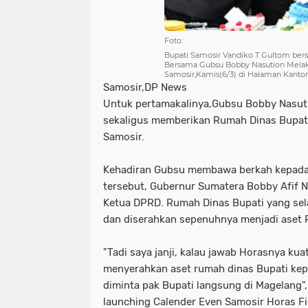
Foto:
Bupati Samosir Vandiko T Gultom bers
Bersama Gubsu Bobby Nasution Melak
Samosir,Kamis(6/3) di Halaman Kanto
Samosir,DP News
Untuk pertamakalinya,Gubsu Bobby Nasuti
sekaligus memberikan Rumah Dinas Bupati
Samosir.
Kehadiran Gubsu membawa berkah kepada
tersebut, Gubernur Sumatera Bobby Afif 
Ketua DPRD. Rumah Dinas Bupati yang sel
dan diserahkan sepenuhnya menjadi aset
"Tadi saya janji, kalau jawab Horasnya k
menyerahkan aset rumah dinas Bupati kep
diminta pak Bupati langsung di Magelang",
launching Calender Even Samosir Horas F