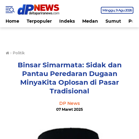
Minggu
9 Agu 2026
Home
Terpopuler
Indeks
Medan
Sumut
Polit
›
Politik
Binsar Simarmata: Sidak dan
Pantau Peredaran Dugaan
MinyaKita Oplosan di Pasar
Tradisional
DP News
07 Maret 2025