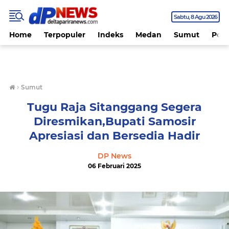
Sabtu
8 Agu 2026
Home
Terpopuler
Indeks
Medan
Sumut
Polit
›
Sumut
Tugu Raja Sitanggang Segera
Diresmikan,Bupati Samosir
Apresiasi dan Bersedia Hadir
DP News
06 Februari 2025