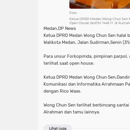
Foto:
Ketua DPRD Medan Wong Chun Sen Be
Open House Idulfitri 1446 H di Rumah
Medan,DP News
Ketua DPRD Medan Wong Chun Sen halal bi 
Walikota Medan, Jalan Sudirman,Senin (31
Para unsur Forkopimda, pimpinan parpol,
terlihat saat open house.
Ketua DPRD Medan Wong Chun Sen,Dandim 
Komunikasi dan Informatika Arrahmaan P
dengan Rico Waas.
Wong Chun Sen terlihat berbincang santa
Alrahman dan tamu lainnya.
Lihat juga