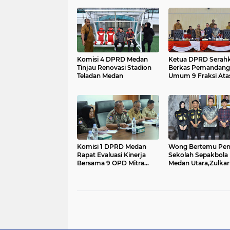
Komisi 4 DPRD Medan
Ketua DPRD Serah
Tinjau Renovasi Stadion
Berkas Pemandang
Teladan Medan
Umum 9 Fraksi Atas
Walikota Medan Ta
2025....
Komisi 1 DPRD Medan
Wong Bertemu Pen
Rapat Evaluasi Kinerja
Sekolah Sepakbola
Bersama 9 OPD Mitra
Medan Utara,Zulka
Kerja....
Menerima Sema F
UISU....