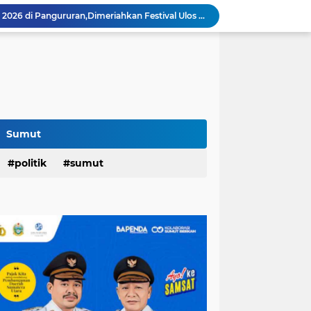
Festival Tao Toba Joujou 2026 di Pangururan,Dimeriahkan Festival Ulos Boruni Raja dan Kopi Para Raja...
Hari Pertama,128.331 Orang Pendaftar Upacara Peringatan HUT ke-81 Kemerdekaan RI
Berkat Program RTLH,Rùmah Jaipah Tidak Bocor Lagi,Rico: 213 Rumah Direnovasi....
an,Lurah AUR Dinonaktifkan...
Rico Jadi Duta Penggerak Ayah Teladan Kota Medan,Plh Sekda Medan Pun Hadir...
Jalan Flamboyan: 36 Kelas,270 Siswa
800 Karateka Forki Bakal Tarung di Open Turnamen Karate Piala Walikota Medan
Pelantikan DHD 45 Sumut,Bobby Ajak Generasi Muda Gelorakan Semangat Juang '45
Sumut
PD AIJ Intensifkan Pengelolaan 16 Aset,Percetakan dan Videotron Untuk Target PAD Rp500 Juta
am Penghargaan Peringkat II Dari BKN
politik
sumut