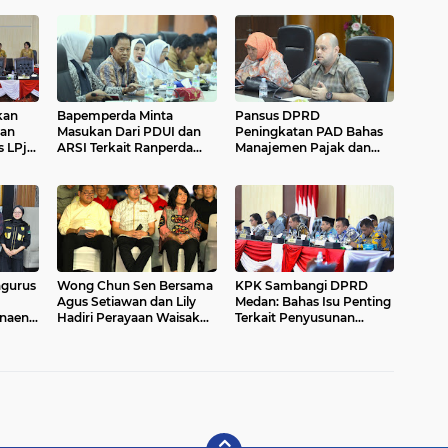
kan
Bapemperda Minta
Pansus DPRD
an
Masukan Dari PDUI dan
Peningkatan PAD Bahas
 LPj
ARSI Terkait Ranperda
Manajemen Pajak dan
hun
Perubahan Perda Sistem
Retribusi Daerah di
Kesehatan Kota Medan...
Bapenda Medan....
gurus
Wong Chun Sen Bersama
KPK Sambangi DPRD
Agus Setiawan dan Lily
Medan: Bahas Isu Penting
rnaen
Hadiri Perayaan Waisak
Terkait Penyusunan
KM
2026
APBD dan Pengadaan
Barang Jasa....