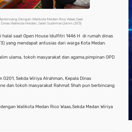
rbincang Dengan Walikota Medan Rico Waas Saat
 Dinas Walikota Medan, Jalan Sudirman,Senin (31/3)
halal saat Open House Idulfitri 1446 H di rumah dinas
/3) yang mendapat antusias dari warga Kota Medan.
 alim ulama, tokoh masyarakat dan agama,pimpinan OPD
0201, Sekda Wiriya Alrahman, Kepala Dinas
ane dan tokoh masyarakat Rahmat Shah pun berbincang
i dengan Walikota Medan Rico Waas,Sekda Medan Wiriya