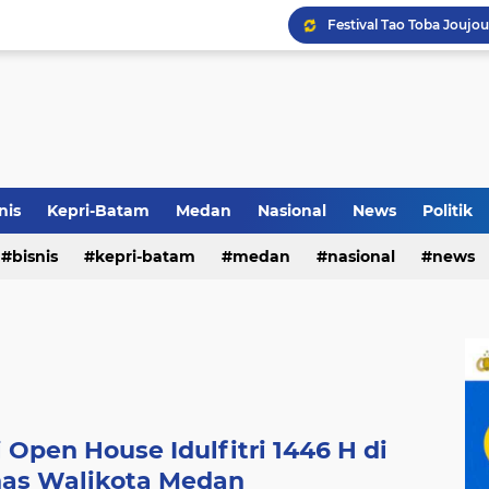
Terkait Dugaan Pengutip
Rico di Sekolah Rakyat 
nis
Kepri-Batam
Medan
Nasional
News
Politik
Pemko Medan Raih Piag
bisnis
kepri-batam
medan
nasional
news
Open House Idulfitri 1446 H di
as Walikota Medan