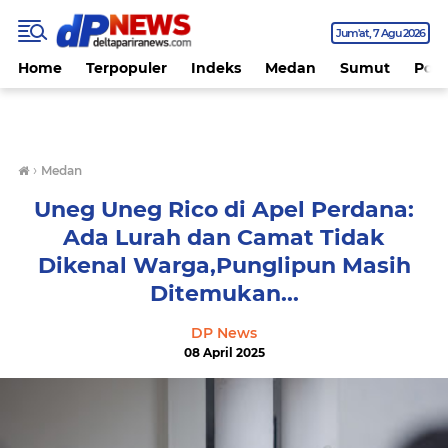
Jum'at
7 Agu 2026
Home
Terpopuler
Indeks
Medan
Sumut
Polit
›
Medan
Uneg Uneg Rico di Apel Perdana:
Ada Lurah dan Camat Tidak
Dikenal Warga,Punglipun Masih
Ditemukan...
DP News
08 April 2025