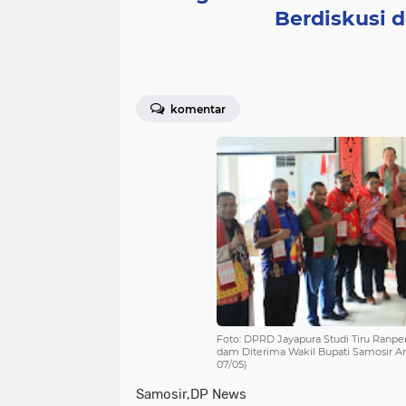
Berdiskusi d
komentar
Foto: DPRD Jayapura Studi Tiru Ranp
dam Diterima Wakil Bupati Samosir Ari
07/05)
Samosir,DP News