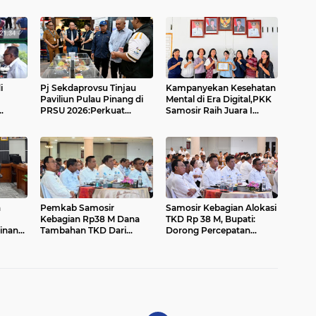
i
Pj Sekdaprovsu Tinjau
Kampanyekan Kesehatan
Paviliun Pulau Pinang di
Mental di Era Digital,PKK
PRSU 2026:Perkuat
Samosir Raih Juara I
Kolaborasi Perdagangan,
Lomba Vlog Nasional....
u
Pariwisata dan Investasi
sir...
n
Pemkab Samosir
Samosir Kebagian Alokasi
Kebagian Rp38 M Dana
TKD Rp 38 M, Bupati:
inan
Tambahan TKD Dari
Dorong Percepatan
Pemerintah Pusat
Pembangunan Daerah....