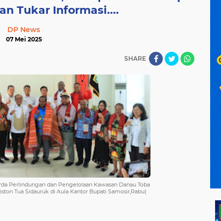
an Tukar Informasi....
DP News
07 Mei 2025
SHARE
erda Perlindungan dan Pengelolaan Kawasan Danau Toba
ston Tua Sidauruk di Aula Kantor Bupati Samosir,Rabu(