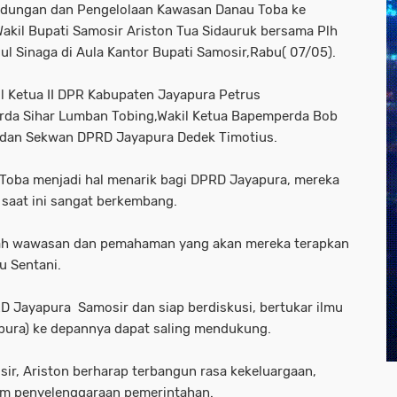
indungan dan Pengelolaan Kawasan Danau Toba ke
kil Bupati Samosir Ariston Tua Sidauruk bersama Plh
ul Sinaga di Aula Kantor Bupati Samosir,Rabu( 07/05).
 Ketua II DPR Kabupaten Jayapura Petrus
da Sihar Lumban Tobing,Wakil Ketua Bapemperda Bob
 dan Sekwan DPRD Jayapura Dedek Timotius.
 Toba menjadi hal menarik bagi DPRD Jayapura, mereka
saat ini sangat berkembang.
ah wawasan dan pemahaman yang akan mereka terapkan
u Sentani.
 Jayapura Samosir dan siap berdiskusi, bertukar ilmu
pura) ke depannya dapat saling mendukung.
r, Ariston berharap terbangun rasa kekeluargaan,
am penyelenggaraan pemerintahan.