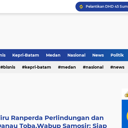
Airin Gandeng 4 Desaine
Terkait Dugaan Pengutip
nis
Kepri-Batam
Medan
Nasional
News
Politik
Rico di Sekolah Rakyat 
bisnis
kepri-batam
medan
nasional
news
iru Ranperda Perlindungan dan
anau Toba,Wabup Samosir: Siap