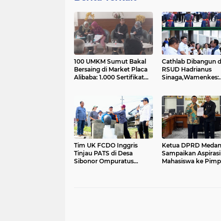
100 UMKM Sumut Bakal
Cathlab Dibangun d
Bersaing di Market Placa
RSUD Hadrianus
Alibaba: 1.000 Sertifikat
Sinaga,Wamenkes:
Halal Gratis....
Penderita Penyakit
Jantung Tidak Perl
Berobat Keluar Samo
Tim UK FCDO Inggris
Ketua DPRD Meda
Tinjau PATS di Desa
Sampaikan Aspirasi
Sibonor Ompuratus
Mahasiswa ke Pimp
Nainggolan: Petani Bisa
Badan Aspirasi
Tanam Padi 2 Kali
Masyarakat DPR RI
Setahun....