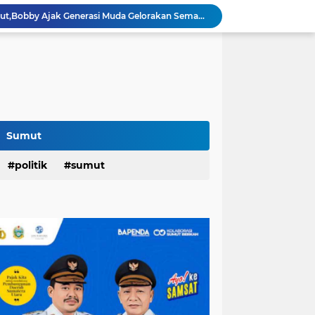
Pelantikan DHD 45 Sumut,Bobby Ajak Generasi Muda Gelorakan Semangat Juang '45
PD AIJ Intensifkan Pengelolaan 16 Aset,Percetakan dan Videotron Untuk Target PAD Rp500 Juta
r di Indonesian Fashion Week...
Raker DPRD Medan di Sibolangit,Wong: Kedepankan Pemikiran Kritik dan Inovatif Berbasis Teknologi...
Rico Hunjuk Kepala Inspektorat Erfin Fachrur Razi Sebagai Plh Sekda Medan: Mantan Pejabat Sergai...
Hari Pertama,128.331 Orang Pendaftar Upacara Peringatan HUT ke-81 Kemerdekaan RI
an,Lurah AUR Dinonaktifkan...
Rico Jadi Duta Penggerak Ayah Teladan Kota Medan,Plh Sekda Medan Pun Hadir...
Sumut
Jalan Flamboyan: 36 Kelas,270 Siswa
politik
sumut
800 Karateka Forki Bakal Tarung di Open Turnamen Karate Piala Walikota Medan