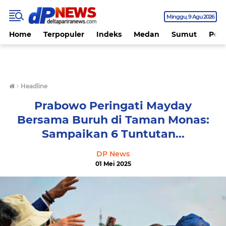
Minggu
9 Agu 2026
Home
Terpopuler
Indeks
Medan
Sumut
Polit
›
Headline
Prabowo Peringati Mayday
Bersama Buruh di Taman Monas:
Sampaikan 6 Tuntutan...
DP News
01 Mei 2025