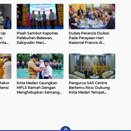
 Up
Pisah Sambut Kapolres
Dubes Perancis Diulosi
o:
Pelabuhan Belawan,
Pada Perayaan Hari
enta
Zakiyudin: Mari
Nasional Prancis di
Bergandengan Tangan
Medan...
Bebahi Kota Belawan....
Rakor
Kota Medan Gaungkan
Pengurus SAS Centre
tensi
MPLS Ramah Dengan
Bertemu Rico: Dukung
Menghidupkan Semangat
Kota Medan Tempat
Rukun Sama Teman...
Silaturahmi Anak Bangsa
Oktober Nanti....