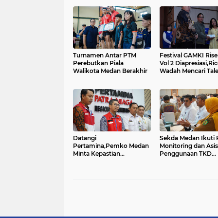
Turnamen Antar PTM
Festival GAMKI Rise
Perebutkan Piala
Vol 2 Diapresiasi,Ric
Walikota Medan Berakhir
Wadah Mencari Tal
Lokal...
Datangi
Sekda Medan Ikuti 
Pertamina,Pemko Medan
Monitoring dan Asis
Minta Kepastian
Penggunaan TKD
Penanganan Antrian
Tambahan
Panjang di SPBU.......