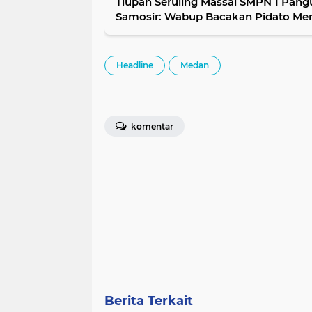
Tiupan Seruling Massal SMPN 1 Pang
Samosir: Wabup Bacakan Pidato M
Headline
Medan
komentar
Berita Terkait