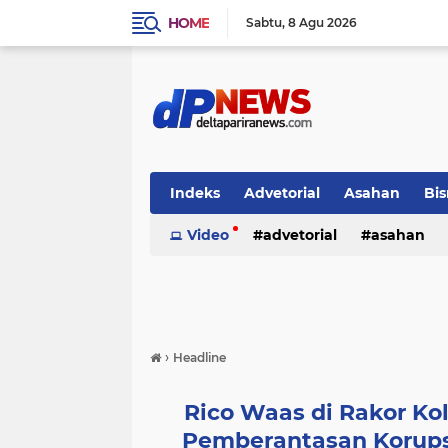
HOME
Sabtu
8 Agu 2026
Indeks
Advetorial
Asahan
Bis
Video
advetorial
asahan
›
Headline
Rico Waas di Rakor K
Pemberantasan Korups