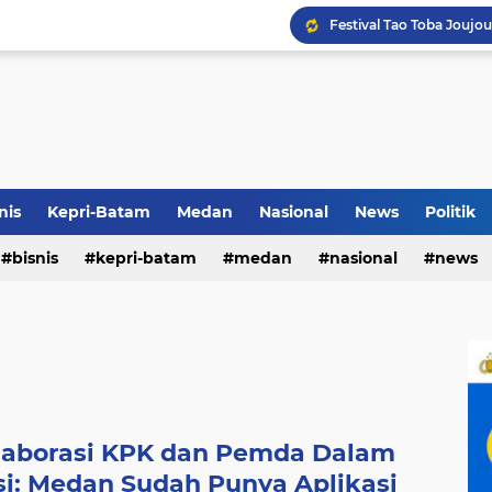
Terkait Dugaan Pengutip
Rico di Sekolah Rakyat 
nis
Kepri-Batam
Medan
Nasional
News
Politik
bisnis
kepri-batam
medan
nasional
news
Pemko Medan Raih Piag
olaborasi KPK dan Pemda Dalam
i: Medan Sudah Punya Aplikasi