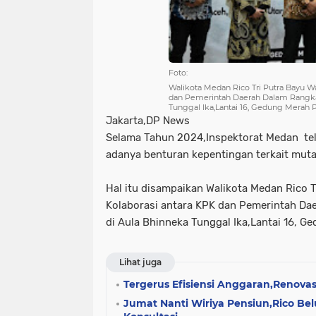
Foto:
Walikota Medan Rico Tri Putra Bayu W
dan Pemerintah Daerah Dalam Rangka 
Tunggal Ika,Lantai 16, Gedung Merah 
Jakarta,DP News
Selama Tahun 2024,Inspektorat Medan tel
adanya benturan kepentingan terkait muta
Hal itu disampaikan Walikota Medan Rico 
Kolaborasi antara KPK dan Pemerintah Da
di Aula Bhinneka Tunggal Ika,Lantai 16, G
Lihat juga
Tergerus Efisiensi Anggaran,Renovas
Jumat Nanti Wiriya Pensiun,Rico Be