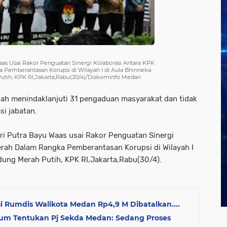
aas Usai Rakor Penguatan Sinergi Kolaborasi Antara KPK
Pemberantasan Korupsi di Wilayah I di Aula Bhinneka
Putih, KPK RI,Jakarta,Rabu(30/4)/Diskominfo Medan
ah menindaklanjuti 31 pengaduan masyarakat dan tidak
si jabatan.
Tri Putra Bayu Waas usai Rakor Penguatan Sinergi
erah Dalam Rangka Pemberantasan Korupsi di Wilayah I
edung Merah Putih, KPK RI,Jakarta,Rabu(30/4).
i Rumdis Walikota Medan Rp4,9 M Dibatalkan....
lum Tentukan Pj Sekda Medan: Sedang Proses