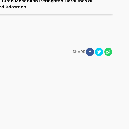
ururan Meriahkan Peringatan Hardiknas di
endikdasmen
SHARE