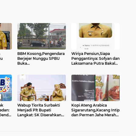
a
BBM Kosong,Pengendara
Wiriya Pensiun,Siapa
gu
Berjejer Nunggu SPBU
Penggantinya: Sofyan dan
Buka...
Laksamana Putra Bakal
Pj Sekda Medan ...?
ak
Wabup Tiorita Surbakti
Kopi Ateng Arabica
edan:
Menjadi Plt Bupati
Sigararutang,Kacang Intip
Denda
Langkat: SK Diserahkan
dan Permen Jahe Merah
Gubsu....
Dipamerkan di Paviliun
Simalungun