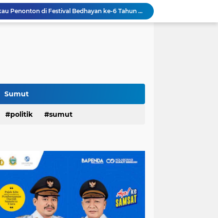
“Dayang Nan Tujuh" Pukau Penonton di Festival Bedhayan ke-6 Tahun 2026: Rico, Tokoh Peduli Budaya....
am Penghargaan Peringkat II Dari BKN
Festival Tao Toba Joujou 2026 di Pangururan,Dimeriahkan Festival Ulos Boruni Raja dan Kopi Para Raja...
Hari Pertama,128.331 Orang Pendaftar Upacara Peringatan HUT ke-81 Kemerdekaan RI
Berkat Program RTLH,Rùmah Jaipah Tidak Bocor Lagi,Rico: 213 Rumah Direnovasi....
an,Lurah AUR Dinonaktifkan...
Rico Jadi Duta Penggerak Ayah Teladan Kota Medan,Plh Sekda Medan Pun Hadir...
Jalan Flamboyan: 36 Kelas,270 Siswa
Sumut
800 Karateka Forki Bakal Tarung di Open Turnamen Karate Piala Walikota Medan
politik
sumut
Band Cokelat Meriahkan Penutupan Festival Tao Toba Joujou 2026 di Pangururan: Capaian Transaksi Rp 6 M...