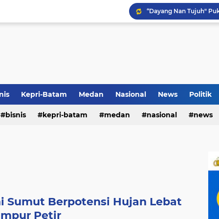
Pemko Medan Raih Piag
Terkait Dugaan Pengutip
Rico di Sekolah Rakyat 
nis
Kepri-Batam
Medan
Nasional
News
Politik
bisnis
kepri-batam
medan
nasional
news
ni Sumut Berpotensi Hujan Lebat
mpur Petir