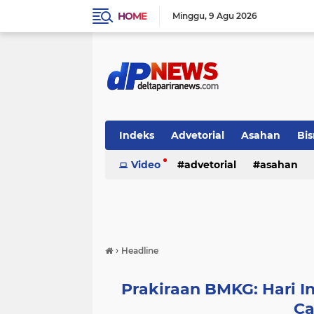
HOME
Minggu
9 Agu 2026
Indeks
Advetorial
Asahan
Bis
Video
advetorial
asahan
›
Headline
Prakiraan BMKG: Hari I
Ca