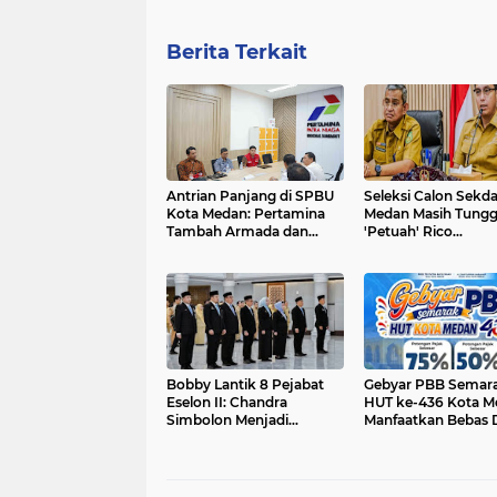
Berita Terkait
Antrian Panjang di SPBU
Seleksi Calon Sekd
Kota Medan: Pertamina
Medan Masih Tung
Tambah Armada dan
'Petuah' Rico...
SPBU 24 Jam
Bobby Lantik 8 Pejabat
Gebyar PBB Semar
Eselon II: Chandra
HUT ke-436 Kota M
Simbolon Menjadi
Manfaatkan Bebas 
Kadisnaker...
1-31 Juli