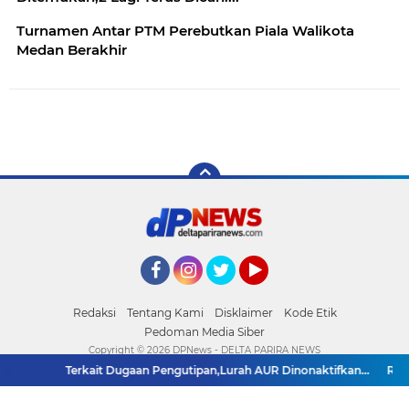
Turnamen Antar PTM Perebutkan Piala Walikota
Medan Berakhir
Facebook
Instagram
Twitter
YouTube
Redaksi
Tentang Kami
Disklaimer
Kode Etik
Pedoman Media Siber
Copyright ©
2026 DPNews - DELTA PARIRA NEWS
Terkait Dugaan Pengutipan,Lurah AUR Dinonaktifkan...
Rico 