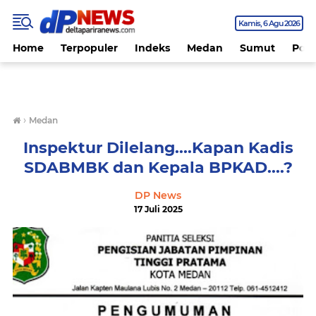
Kamis
6 Agu 2026
Home
Terpopuler
Indeks
Medan
Sumut
Polit
›
Medan
Inspektur Dilelang....Kapan Kadis
SDABMBK dan Kepala BPKAD....?
DP News
17 Juli 2025