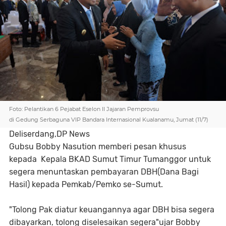
Foto: Pelantikan 6 Pejabat Eselon II Jajaran Pemprovsu
di Gedung Serbaguna VIP Bandara Internasional Kualanamu, Jumat (11/7)
Deliserdang,DP News
Gubsu Bobby Nasution memberi pesan khusus
kepada Kepala BKAD Sumut Timur Tumanggor untuk
segera menuntaskan pembayaran DBH(Dana Bagi
Hasil) kepada Pemkab/Pemko se-Sumut.
"Tolong Pak diatur keuangannya agar DBH bisa segera
dibayarkan, tolong diselesaikan segera"ujar Bobby