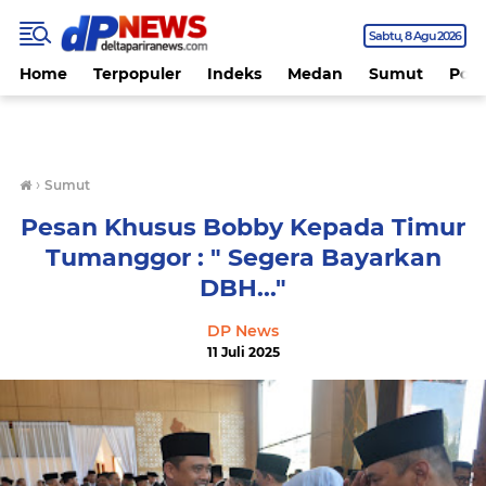
Sabtu
8 Agu 2026
Home
Terpopuler
Indeks
Medan
Sumut
Polit
›
Sumut
Pesan Khusus Bobby Kepada Timur
Tumanggor : " Segera Bayarkan
DBH..."
DP News
11 Juli 2025