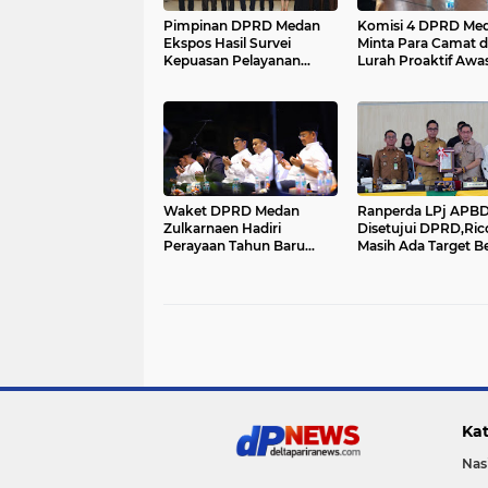
Pimpinan DPRD Medan
Komisi 4 DPRD Me
Ekspos Hasil Survei
Minta Para Camat 
Kepuasan Pelayanan
Lurah Proaktif Awa
Sekretariat DPRD Medan
Waket DPRD Medan
Ranperda LPj APBD
Zulkarnaen Hadiri
Disetujui DPRD,Ric
Perayaan Tahun Baru
Masih Ada Target B
Islam 1448 H
Tercapai....
Kat
Nas