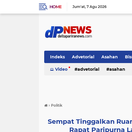
HOME
Jum'at
7 Agu 2026
Indeks
Advetorial
Asahan
Bis
Video
advetorial
asahan
›
Politik
Sempat Tinggalkan Rua
Rapat Paripurna 