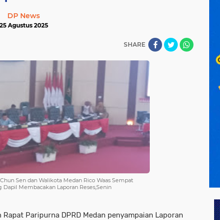
DP News
25 Agustus 2025
SHARE
 Chun Sen dan Walikota Medan Rico Waas Sempat
ng Dapil Membacakan Laporan Reses,Senin
 Rapat Paripurna DPRD Medan penyampaian Laporan