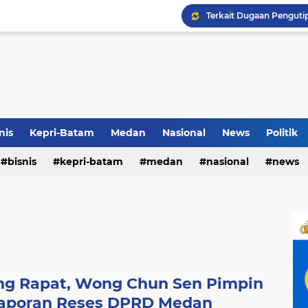
Terkait Dugaan Pengutip
Rico di Sekolah Rakyat 
Airin Gandeng 4 Desaine
nis
Kepri-Batam
Medan
Nasional
News
Politik
bisnis
kepri-batam
medan
nasional
news
ng Rapat, Wong Chun Sen Pimpin
Laporan Reses DPRD Medan