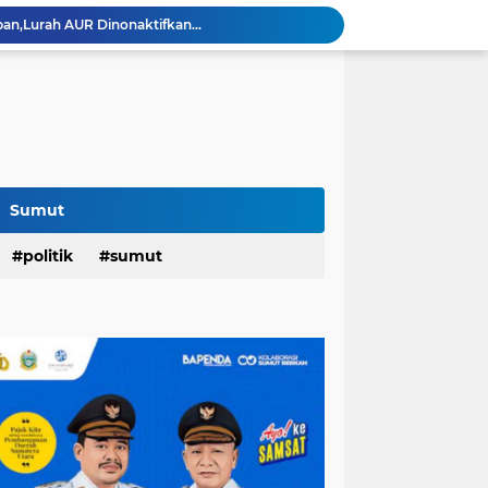
an,Lurah AUR Dinonaktifkan...
Rico Jadi Duta Penggerak Ayah Teladan Kota Medan,Plh Sekda Medan Pun Hadir...
Jalan Flamboyan: 36 Kelas,270 Siswa
800 Karateka Forki Bakal Tarung di Open Turnamen Karate Piala Walikota Medan
Pelantikan DHD 45 Sumut,Bobby Ajak Generasi Muda Gelorakan Semangat Juang '45
PD AIJ Intensifkan Pengelolaan 16 Aset,Percetakan dan Videotron Untuk Target PAD Rp500 Juta
r di Indonesian Fashion Week...
Raker DPRD Medan di Sibolangit,Wong: Kedepankan Pemikiran Kritik dan Inovatif Berbasis Teknologi...
Sumut
Rico Hunjuk Kepala Inspektorat Erfin Fachrur Razi Sebagai Plh Sekda Medan: Mantan Pejabat Sergai...
Hari Pertama,128.331 Orang Pendaftar Upacara Peringatan HUT ke-81 Kemerdekaan RI
politik
sumut