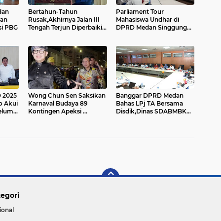
dan
Bertahun-Tahun
Parliament Tour
dan
Rusak,Akhirnya Jalan III
Mahasiswa Undhar di
si PBG
Tengah Terjun Diperbaiki:
DPRD Medan Singgung
Saipul Bahri Dukung
Soal Antrian Panjang di
Langkah Rico....
SPBU
 2025
Wong Chun Sen Saksikan
Banggar DPRD Medan
o Akui
Karnaval Budaya 89
Bahas LPj TA Bersama
elum
Kontingen Apeksi ...
Disdik,Dinas SDABMBK
dan Dinas Perkimcikataru
egori
ional