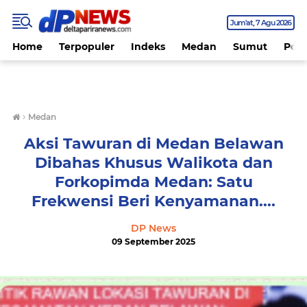
Jum'at
7 Agu 2026
Home
Terpopuler
Indeks
Medan
Sumut
Polit
›
Medan
Aksi Tawuran di Medan Belawan
Dibahas Khusus Walikota dan
Forkopimda Medan: Satu
Frekwensi Beri Kenyamanan....
DP News
09 September 2025