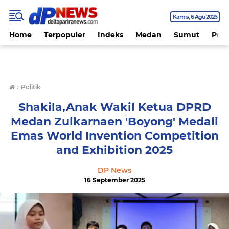
Kamis
6 Agu 2026
Home
Terpopuler
Indeks
Medan
Sumut
Polit
›
Politik
Shakila,Anak Wakil Ketua DPRD
Medan Zulkarnaen 'Boyong' Medali
Emas World Invention Competition
and Exhibition 2025
DP News
16 September 2025