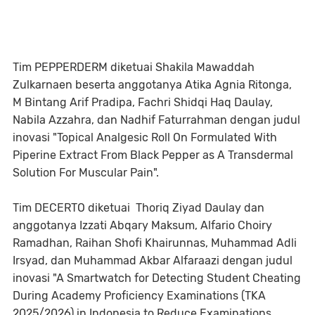
Tim PEPPERDERM diketuai Shakila Mawaddah
Zulkarnaen beserta anggotanya Atika Agnia Ritonga,
M Bintang Arif Pradipa, Fachri Shidqi Haq Daulay,
Nabila Azzahra, dan Nadhif Faturrahman dengan judul
inovasi "Topical Analgesic Roll On Formulated With
Piperine Extract From Black Pepper as A Transdermal
Solution For Muscular Pain".
Tim DECERTO diketuai Thoriq Ziyad Daulay dan
anggotanya Izzati Abqary Maksum, Alfario Choiry
Ramadhan, Raihan Shofi Khairunnas, Muhammad Adli
Irsyad, dan Muhammad Akbar Alfaraazi dengan judul
inovasi "A Smartwatch for Detecting Student Cheating
During Academy Proficiency Examinations (TKA
2025/2026) in Indonesia to Reduce Examinations