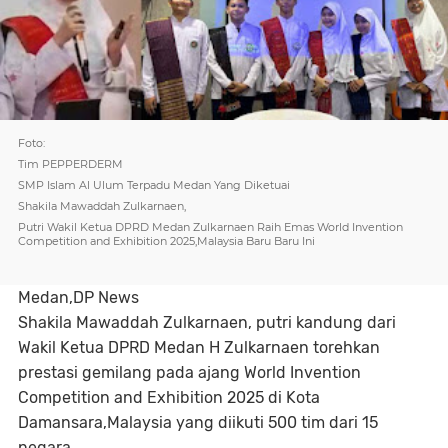
Foto:
Tim PEPPERDERM
SMP Islam Al Ulum Terpadu Medan Yang Diketuai
Shakila Mawaddah Zulkarnaen,
Putri Wakil Ketua DPRD Medan Zulkarnaen Raih Emas World Invention
Competition and Exhibition 2025,Malaysia Baru Baru Ini
Medan,DP News
Shakila Mawaddah Zulkarnaen, putri kandung dari
Wakil Ketua DPRD Medan H Zulkarnaen torehkan
prestasi gemilang pada ajang World Invention
Competition and Exhibition 2025 di Kota
Damansara,Malaysia yang diikuti 500 tim dari 15
negara.