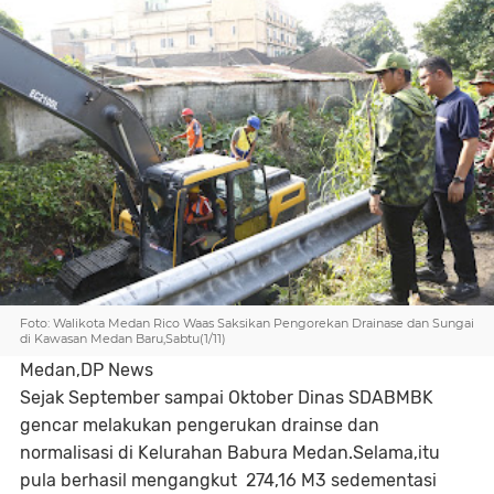
Foto: Walikota Medan Rico Waas Saksikan Pengorekan Drainase dan Sungai
di Kawasan Medan Baru,Sabtu(1/11)
Medan,DP News
Sejak September sampai Oktober Dinas SDABMBK
gencar melakukan pengerukan drainse dan
normalisasi di Kelurahan Babura Medan.Selama,itu
pula berhasil mengangkut 274,16 M3 sedementasi