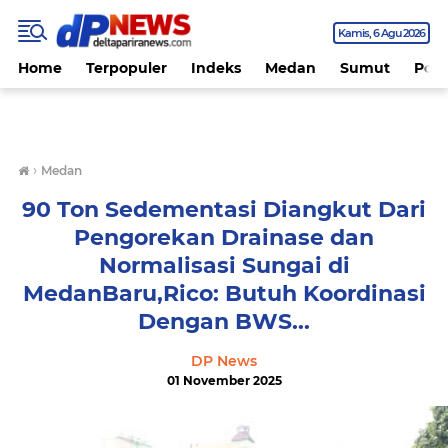
Kamis
6 Agu 2026
Home
Terpopuler
Indeks
Medan
Sumut
Polit
›
Medan
90 Ton Sedementasi Diangkut Dari
Pengorekan Drainase dan
Normalisasi Sungai di
MedanBaru,Rico: Butuh Koordinasi
Dengan BWS...
DP News
01 November 2025