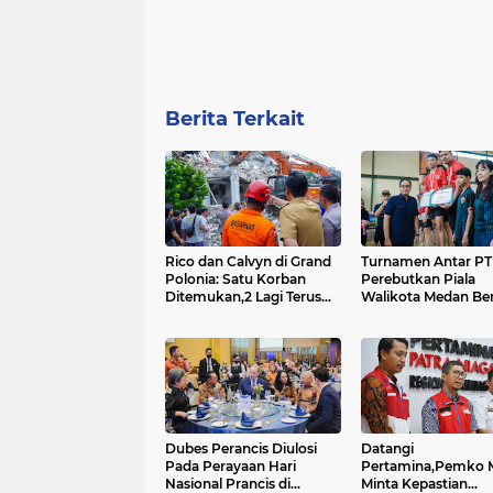
Berita Terkait
Rico dan Calvyn di Grand
Turnamen Antar P
Polonia: Satu Korban
Perebutkan Piala
Ditemukan,2 Lagi Terus
Walikota Medan Ber
Dicari....
Dubes Perancis Diulosi
Datangi
Pada Perayaan Hari
Pertamina,Pemko 
Nasional Prancis di
Minta Kepastian