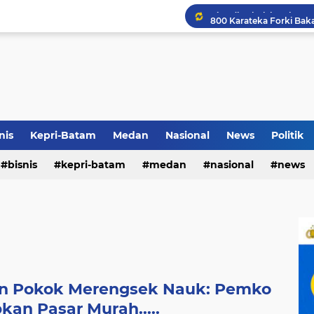
Airin Gandeng 4 Desaine
Rico Belum Tentukan Plt
Terkait Dugaan Pengutip
nis
Kepri-Batam
Medan
Nasional
News
Politik
bisnis
kepri-batam
medan
nasional
news
Rico di Sekolah Rakyat 
an Pokok Merengsek Nauk: Pemko
an Pasar Murah.....