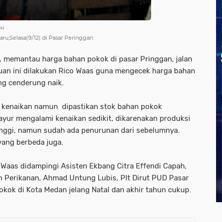
au
ru,Selasa(9/12) di Pasar Peringgan
s, memantau harga bahan pokok di pasar Pringgan, jalan
uan ini dilakukan Rico Waas guna mengecek harga bahan
ng cenderung naik.
 kenaikan namun dipastikan stok bahan pokok
ayur mengalami kenaikan sedikit, dikarenakan produksi
inggi, namun sudah ada penurunan dari sebelumnya.
 yang berbeda juga.
Waas didampingi Asisten Ekbang Citra Effendi Capah,
n Perikanan, Ahmad Untung Lubis, Plt Dirut PUD Pasar
ok di Kota Medan jelang Natal dan akhir tahun cukup.