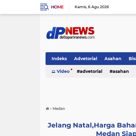
HOME
Kamis
6 Agu 2026
Indeks
Advetorial
Asahan
Bis
Video
advetorial
asahan
›
Medan
Jelang Natal,Harga Bah
Medan Siapk