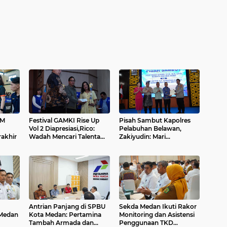
TM
Festival GAMKI Rise Up
Pisah Sambut Kapolres
Vol 2 Diapresiasi,Rico:
Pelabuhan Belawan,
akhir
Wadah Mencari Talenta
Zakiyudin: Mari
Lokal...
Bergandengan Tangan
Bebahi Kota Belawan....
Antrian Panjang di SPBU
Sekda Medan Ikuti Rakor
Medan
Kota Medan: Pertamina
Monitoring dan Asistensi
Tambah Armada dan
Penggunaan TKD