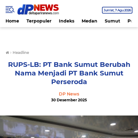
Jum'at
7 Agu 2026
Home
Terpopuler
Indeks
Medan
Sumut
Polit
›
Headline
RUPS-LB: PT Bank Sumut Berubah
Nama Menjadi PT Bank Sumut
Perseroda
DP News
30 Desember 2025