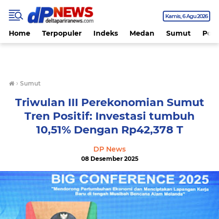
Kamis
6 Agu 2026
Home
Terpopuler
Indeks
Medan
Sumut
Polit
›
Sumut
Triwulan III Perekonomian Sumut
Tren Positif: Investasi tumbuh
10,51% Dengan Rp42,378 T
DP News
08 Desember 2025