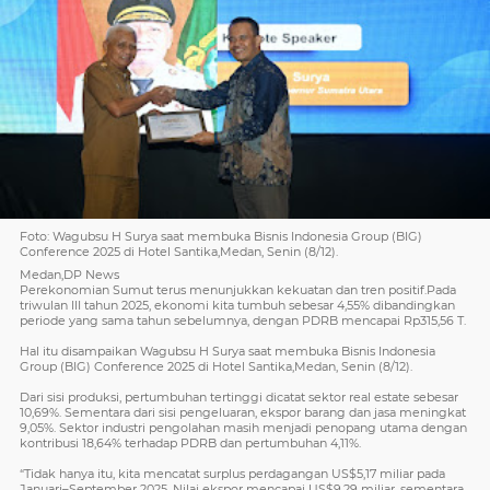
Foto: Wagubsu H Surya saat membuka Bisnis Indonesia Group (BIG)
Conference 2025 di Hotel Santika,Medan, Senin (8/12).
Medan,DP News
Perekonomian Sumut terus menunjukkan kekuatan dan tren positif.Pada
triwulan III tahun 2025, ekonomi kita tumbuh sebesar 4,55% dibandingkan
periode yang sama tahun sebelumnya, dengan PDRB mencapai Rp315,56 T.
Hal itu disampaikan Wagubsu H Surya saat membuka Bisnis Indonesia
Group (BIG) Conference 2025 di Hotel Santika,Medan, Senin (8/12).
Dari sisi produksi, pertumbuhan tertinggi dicatat sektor real estate sebesar
10,69%. Sementara dari sisi pengeluaran, ekspor barang dan jasa meningkat
9,05%. Sektor industri pengolahan masih menjadi penopang utama dengan
kontribusi 18,64% terhadap PDRB dan pertumbuhan 4,11%.
“Tidak hanya itu, kita mencatat surplus perdagangan US$5,17 miliar pada
Januari–September 2025. Nilai ekspor mencapai US$9,29 miliar, sementara