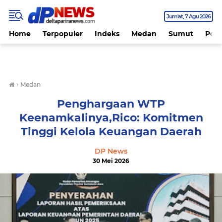
Jum'at
7 Agu 2026
Home
Terpopuler
Indeks
Medan
Sumut
Polit
›
Medan
Penghargaan WTP
Keenamkalinya,Rico: Komitmen
Tinggi Kelola Keuangan Daerah
DP News
30 Mei 2026