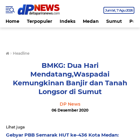
Jum'at
7 Agu 2026
Home
Terpopuler
Indeks
Medan
Sumut
Polit
›
Headline
BMKG: Dua Hari
Mendatang,Waspadai
Kemungkinan Banjir dan Tanah
Longsor di Sumut
DP News
06 Desember 2020
Lihat juga
Gebyar PBB Semarak HUT ke-436 Kota Medan: