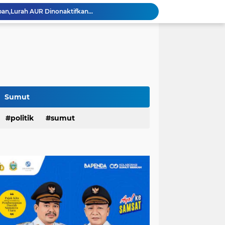
an,Lurah AUR Dinonaktifkan...
Rico Jadi Duta Penggerak Ayah Teladan Kota Medan,Plh Sekda Medan Pun Hadir...
Jalan Flamboyan: 36 Kelas,270 Siswa
800 Karateka Forki Bakal Tarung di Open Turnamen Karate Piala Walikota Medan
Pelantikan DHD 45 Sumut,Bobby Ajak Generasi Muda Gelorakan Semangat Juang '45
PD AIJ Intensifkan Pengelolaan 16 Aset,Percetakan dan Videotron Untuk Target PAD Rp500 Juta
r di Indonesian Fashion Week...
Raker DPRD Medan di Sibolangit,Wong: Kedepankan Pemikiran Kritik dan Inovatif Berbasis Teknologi...
Sumut
Rico Hunjuk Kepala Inspektorat Erfin Fachrur Razi Sebagai Plh Sekda Medan: Mantan Pejabat Sergai...
Hari Pertama,128.331 Orang Pendaftar Upacara Peringatan HUT ke-81 Kemerdekaan RI
politik
sumut