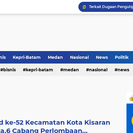
Terkait Dugaan Pengutip
Rico di Sekolah Rakyat 
Airin Gandeng 4 Desaine
nis
Kepri-Batam
Medan
Nasional
News
Politik
bisnis
kepri-batam
medan
nasional
news
d ke-52 Kecamatan Kota Kisaran
ta,6 Cabang Perlombaan...