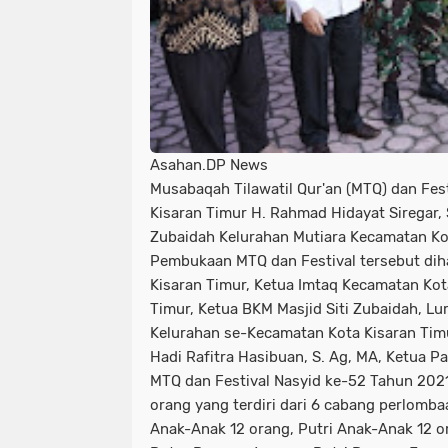
Asahan.DP News
Musabaqah Tilawatil Qur'an (MTQ) dan Fes
Kisaran Timur H. Rahmad Hidayat Siregar, 
Zubaidah Kelurahan Mutiara Kecamatan Kot
Pembukaan MTQ dan Festival tersebut dih
Kisaran Timur, Ketua Imtaq Kecamatan Kot
Timur, Ketua BKM Masjid Siti Zubaidah, Lu
Kelurahan se-Kecamatan Kota Kisaran Timu
Hadi Rafitra Hasibuan, S. Ag, MA, Ketua 
MTQ dan Festival Nasyid ke-52 Tahun 2021
orang yang terdiri dari 6 cabang perlombaan
Anak-Anak 12 orang, Putri Anak-Anak 12 or