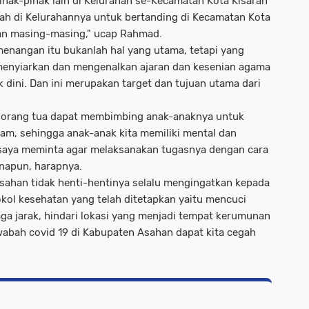
ihak-pihak lain di Kelurahan se-Kecamatan Kota Kisaran
lah di Kelurahannya untuk bertanding di Kecamatan Kota
han masing-masing," ucap Rahmad.
enangan itu bukanlah hal yang utama, tetapi yang
 menyiarkan dan mengenalkan ajaran dan kesenian agama
k dini. Dan ini merupakan target dan tujuan utama dari
a orang tua dapat membimbing anak-anaknya untuk
lam, sehingga anak-anak kita memiliki mental dan
i saya meminta agar melaksanakan tugasnya dengan cara
napun, harapnya.
sahan tidak henti-hentinya selalu mengingatkan kepada
ol kesehatan yang telah ditetapkan yaitu mencuci
aga jarak, hindari lokasi yang menjadi tempat kerumunan
abah covid 19 di Kabupaten Asahan dapat kita cegah