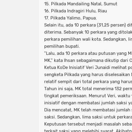
15. Pilkada Mandailing Natal, Sumut
16. Pilkada Indragiri Hulu, Riau
17. Pilkada Yalimo, Papua.
Selain itu, ada 10 perkara (31,25 persen) di
diterima. Sebanyak 10 perkara yang ditolak
perkara pemilihan wali kota. Sedangkan, l
pemilihan bupati.
"Lalu, ada 10 perkara atau putusan yang M
MK," kata Ihsan sebagaimana dikutip dari
Ketua KoDe Inisiatif Veri Junaidi melihat
sengketa Pilkada yang harus diselesaikan 
relatif sempit dari total perkara yang haru
Tahun ini saja, MK total menerima 132 pe
tingkat pemeriksaan. Menurut Veri, wakt
inisiatif dengan membatasi jumlah saksi 
Dia mencatat, MK telah membatasi jumlah s
saksi. Sedangkan, lima saksi untuk perkara
Keputusan tersebut menjadi masalah sebab
terkait saksi yang melebihi syarat. Akib