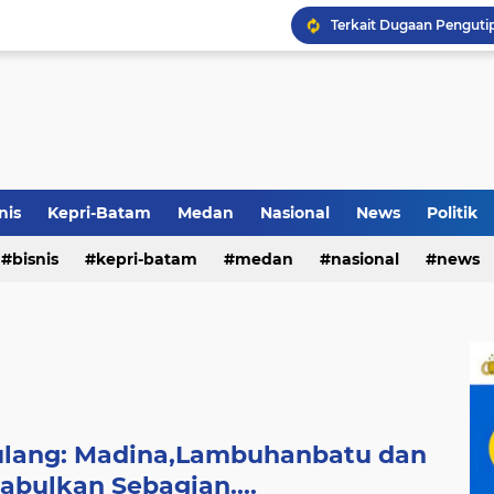
Terkait Dugaan Pengutip
Rico di Sekolah Rakyat 
Airin Gandeng 4 Desaine
nis
Kepri-Batam
Medan
Nasional
News
Politik
bisnis
kepri-batam
medan
nasional
news
iulang: Madina,Lambuhanbatu dan
abulkan Sebagian....