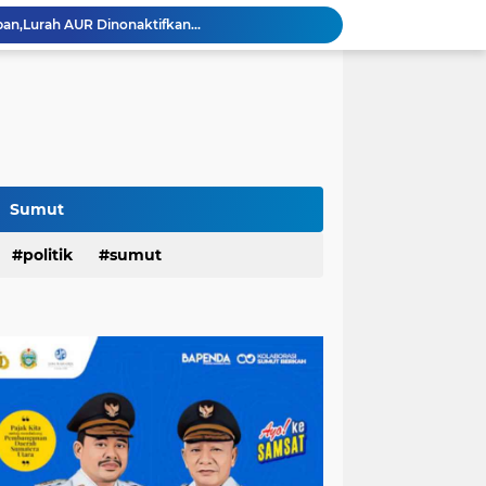
an,Lurah AUR Dinonaktifkan...
Rico Jadi Duta Penggerak Ayah Teladan Kota Medan,Plh Sekda Medan Pun Hadir...
Jalan Flamboyan: 36 Kelas,270 Siswa
800 Karateka Forki Bakal Tarung di Open Turnamen Karate Piala Walikota Medan
Pelantikan DHD 45 Sumut,Bobby Ajak Generasi Muda Gelorakan Semangat Juang '45
PD AIJ Intensifkan Pengelolaan 16 Aset,Percetakan dan Videotron Untuk Target PAD Rp500 Juta
r di Indonesian Fashion Week...
Raker DPRD Medan di Sibolangit,Wong: Kedepankan Pemikiran Kritik dan Inovatif Berbasis Teknologi...
Sumut
Rico Hunjuk Kepala Inspektorat Erfin Fachrur Razi Sebagai Plh Sekda Medan: Mantan Pejabat Sergai...
politik
sumut
Hari Pertama,128.331 Orang Pendaftar Upacara Peringatan HUT ke-81 Kemerdekaan RI