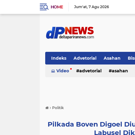
HOME
Jum'at
7 Agu 2026
Indeks
Advetorial
Asahan
Bis
Video
advetorial
asahan
›
Politik
Pilkada Boven Digoel D
Labusel Dik