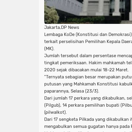
Jakarta,DP News
Lembaga KoDe (Konstitusi dan Demokrasi) I
terkait perselisihan Pemilihan Kepala Dae
(MK).
Jumlah tersebut dalam persentase mencapai
tingkat pemeriksaan. Hakim mahkamah tel
2020 sejak dibacakan mulai 18-22 Maret.
"Ternyata sebagian besar merupakan putu
putusan yang Mahkamah Konstitusi kabulkan
paparannya, Selasa (23/3).
Dari jumlah 17 perkara yang dikabulkan, 
(Pilgub), 14 perkara pemilihan bupati (Pilb
(pilwalkot).
Dari 17 sengketa Pilkada yang dikabulkan 
mengabulkan semua gugatan hanya pada P