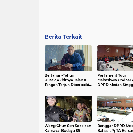
Berita Terkait
Bertahun-Tahun
Parliament Tour
Rusak,Akhirnya Jalan III
Mahasiswa Undhar 
Tengah Terjun Diperbaiki:
DPRD Medan Sing
Saipul Bahri Dukung
Soal Antrian Panjan
Langkah Rico....
SPBU
Wong Chun Sen Saksikan
Banggar DPRD Me
Karnaval Budaya 89
Bahas LPj TA Bers