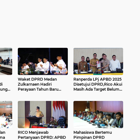
Waket DPRD Medan
Ranperda LPj APBD 2025
di
Zulkarnaen Hadiri
Disetujui DPRD,Rico Akui
gung
Perayaan Tahun Baru
Masih Ada Target Belum
g di
Islam 1448 H
Tercapai....
dan
RICO Menjawab
Mahasiswa Bertemu
ama
Pertanyaan DPRD: APBD
Pimpinan DPRD