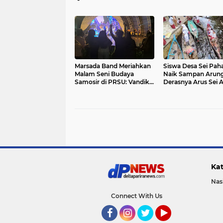
Kelurahan Mutiara
2024
Marsada Band Meriahkan
Siswa Desa Sei Pa
Malam Seni Budaya
Naik Sampan Arung
Samosir di PRSU: Vandiko
Derasnya Arus Sei 
Pun Ikut 'Goyang'
ke Sekolah
Bersama Penonton...
Kat
Nas
Connect With Us