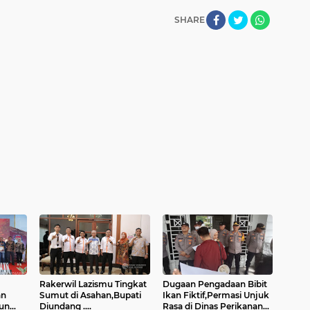
SHARE
Rakerwil Lazismu Tingkat
Dugaan Pengadaan Bibit
an
Sumut di Asahan,Bupati
Ikan Fiktif,Permasi Unjuk
hun
Diundang ....
Rasa di Dinas Perikanan