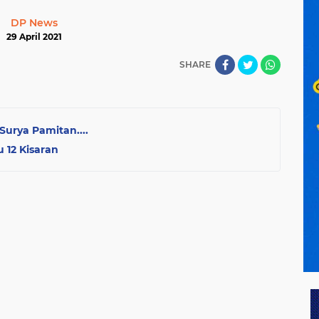
DP News
29 April 2021
SHARE
Surya Pamitan....
 12 Kisaran