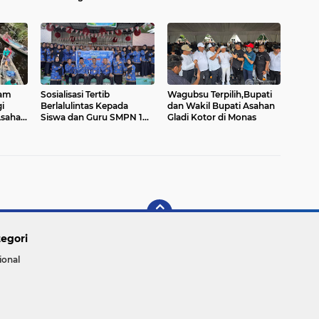
Asahan
ham
Sosialisasi Tertib
Wagubsu Terpilih,Bupati
i
Berlalulintas Kepada
dan Wakil Bupati Asahan
Asahan
Siswa dan Guru SMPN 1
Gladi Kotor di Monas
Pulo Rakyat
egori
ional