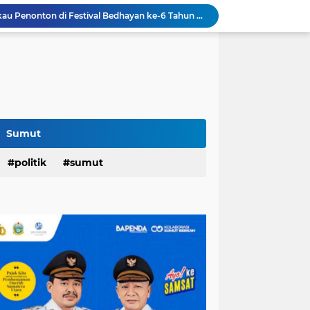
“Dayang Nan Tujuh" Pukau Penonton di Festival Bedhayan ke-6 Tahun 2026: Rico, Tokoh Peduli Budaya....
am Penghargaan Peringkat II Dari BKN
Festival Tao Toba Joujou 2026 di Pangururan,Dimeriahkan Festival Ulos Boruni Raja dan Kopi Para Raja...
Hari Pertama,128.331 Orang Pendaftar Upacara Peringatan HUT ke-81 Kemerdekaan RI
Berkat Program RTLH,Rùmah Jaipah Tidak Bocor Lagi,Rico: 213 Rumah Direnovasi....
an,Lurah AUR Dinonaktifkan...
Rico Jadi Duta Penggerak Ayah Teladan Kota Medan,Plh Sekda Medan Pun Hadir...
Jalan Flamboyan: 36 Kelas,270 Siswa
Sumut
800 Karateka Forki Bakal Tarung di Open Turnamen Karate Piala Walikota Medan
politik
sumut
Band Cokelat Meriahkan Penutupan Festival Tao Toba Joujou 2026 di Pangururan: Capaian Transaksi Rp 6 M...