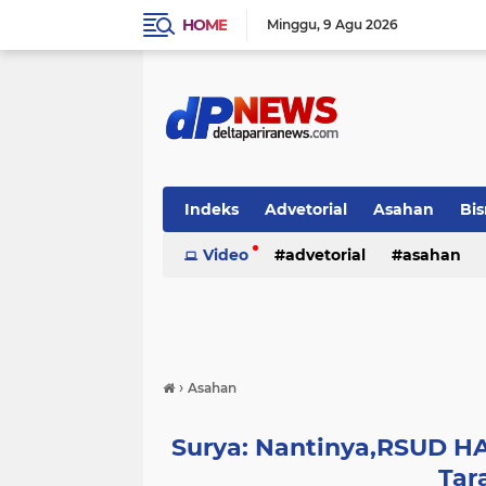
HOME
Minggu
9 Agu 2026
Indeks
Advetorial
Asahan
Bis
Video
advetorial
asahan
›
Asahan
Surya: Nantinya,RSUD H
Tara