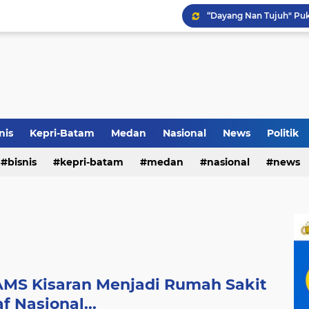
Pemko Medan Raih Piag
Terkait Dugaan Pengutip
Rico di Sekolah Rakyat 
nis
Kepri-Batam
Medan
Nasional
News
Politik
bisnis
kepri-batam
medan
nasional
news
AMS Kisaran Menjadi Rumah Sakit
f Nasional...