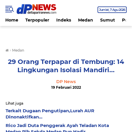
Jum'at
7 Agu 2026
Home
Terpopuler
Indeks
Medan
Sumut
Polit
›
Medan
29 Orang Terpapar di Tembung: 14
Lingkungan Isolasi Mandiri...
DP News
19 Februari 2022
Lihat juga
Terkait Dugaan Pengutipan,Lurah AUR
Dinonaktifkan...
Rico Jadi Duta Penggerak Ayah Teladan Kota
Medan,Plh Sekda Medan Pun Hadir...