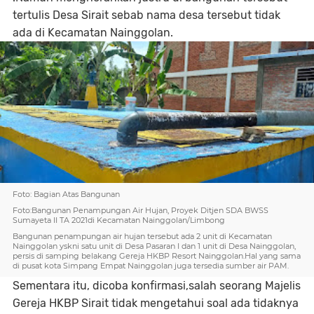
tertulis Desa Sirait sebab nama desa tersebut tidak
ada di Kecamatan Nainggolan.
Foto: Bagian Atas Bangunan
Foto:Bangunan Penampungan Air Hujan, Proyek Ditjen SDA BWSS
Sumayeta II TA 2021di Kecamatan Nainggolan/Limbong
Bangunan penampungan air hujan tersebut ada 2 unit di Kecamatan
Nainggolan yskni satu unit di Desa Pasaran I dan 1 unit di Desa Nainggolan,
persis di samping belakang Gereja HKBP Resort Nainggolan.Hal yang sama
di pusat kota Simpang Empat Nainggolan juga tersedia sumber air PAM.
Sementara itu, dicoba konfirmasi,salah seorang Majelis
Gereja HKBP Sirait tidak mengetahui soal ada tidaknya