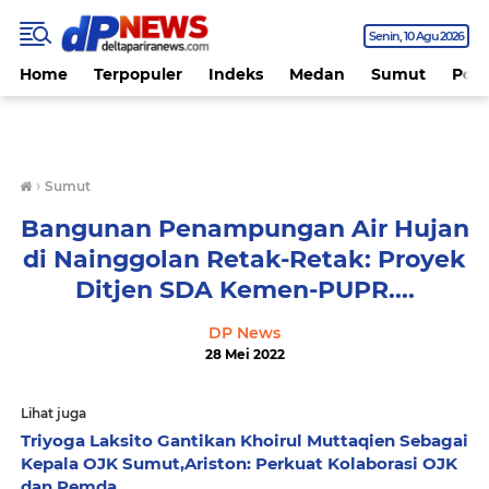
Senin
10 Agu 2026
Home
Terpopuler
Indeks
Medan
Sumut
Polit
›
Sumut
Bangunan Penampungan Air Hujan
di Nainggolan Retak-Retak: Proyek
Ditjen SDA Kemen-PUPR....
DP News
28 Mei 2022
Lihat juga
Triyoga Laksito Gantikan Khoirul Muttaqien Sebagai
Kepala OJK Sumut,Ariston: Perkuat Kolaborasi OJK
dan Pemda....