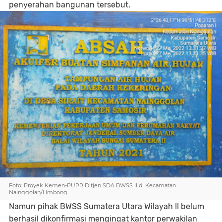
penyerahan bangunan tersebut.
Foto: Proyek Kemen-PUPR Ditjen SDA BWSS II di Kecamatan
Nainggolan/Limbong
Namun pihak BWSS Sumatera Utara Wilayah II belum
berhasil dikonfirmasi mengingat kantor perwakilan