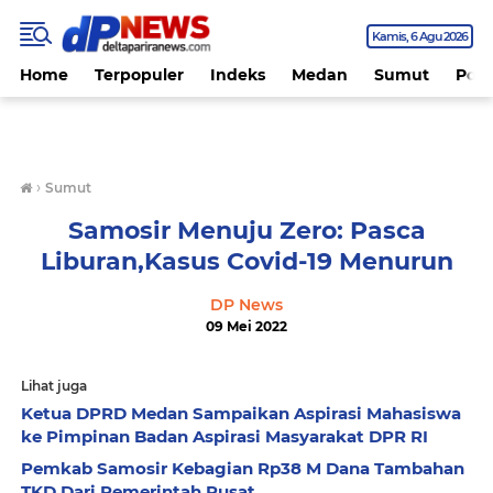
Kamis
6 Agu 2026
Home
Terpopuler
Indeks
Medan
Sumut
Polit
›
Sumut
Samosir Menuju Zero: Pasca
Liburan,Kasus Covid-19 Menurun
DP News
09 Mei 2022
Lihat juga
Ketua DPRD Medan Sampaikan Aspirasi Mahasiswa
ke Pimpinan Badan Aspirasi Masyarakat DPR RI
Pemkab Samosir Kebagian Rp38 M Dana Tambahan
TKD Dari Pemerintah Pusat