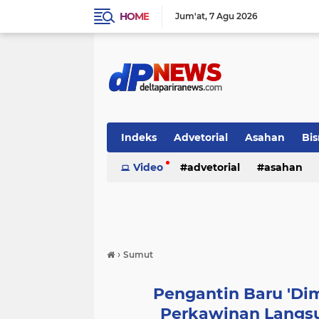
HOME
Jum'at
7 Agu 2026
Indeks
Advetorial
Asahan
Bis
Video
advetorial
asahan
›
Sumut
Pengantin Baru 'Di
Perkawinan Langsu