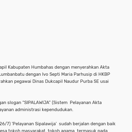
kcapil Kabupaten Humbahas dengan menyerahkan Akta
Lumbanbatu dengan Ivo Septi Maria Parhusip di HKBP
rahkan pegawai Dinas Dukcapil Naudur Purba SE usai
gan slogan “SIPALAWIJA” (Sistem Pelayanan Akta
layanan administrasi kependudukan.
6/7) 'Pelayanan Sipalawija' sudah berjalan dengan baik
desa tokoh masyarakat, tokoh agama termasuk pada