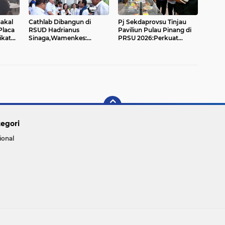
akal
Cathlab Dibangun di
Pj Sekdaprovsu Tinjau
Placa
RSUD Hadrianus
Paviliun Pulau Pinang di
ikat
Sinaga,Wamenkes:
PRSU 2026:Perkuat
Penderita Penyakit
Kolaborasi Perdagangan,
Jantung Tidak Perlu
Pariwisata dan Investasi
Berobat Keluar Samosir...
egori
ional
Copyright ©
2026 DPNews - DELTA PARIRA NEWS