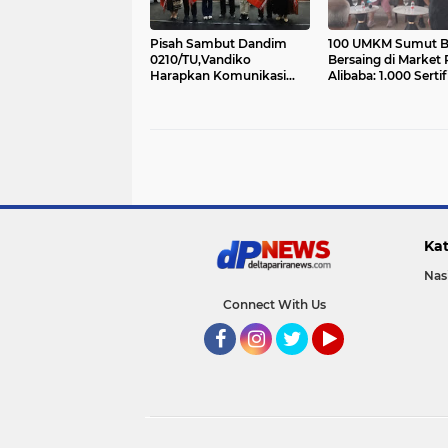
Pisah Sambut Dandim
100 UMKM Sumut B
0210/TU,Vandiko
Bersaing di Market 
Harapkan Komunikasi
Alibaba: 1.000 Sertif
dan Kolaborasi Terjalin
Halal Gratis....
Optimal
Kat
Nas
Connect With Us
Facebook
Instagram
Twitter
YouTube