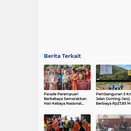
Berita Terkait
Parade Perempuan
Pembangunan 5 K
Berkebaya Semarakkan
Jalan Gonting-Janji
Hari Kebaya Nasional
Berbiaya Rp27,85 M
2026 di Medan: Dilepas
Dikerjakan......
Martinijal Zakiyuddin
Harahap