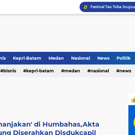
Terkait Dugaan Pengutip
Rico di Sekolah Rakyat 
nis
Kepri-Batam
Medan
Nasional
News
Politik
bisnis
kepri-batam
medan
nasional
news
Pemko Medan Raih Piag
manjakan' di Humbahas,Akta
ng Diserahkan Disdukcapil