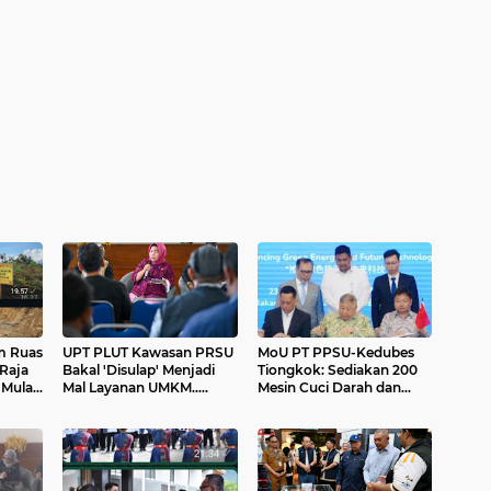
m Ruas
UPT PLUT Kawasan PRSU
MoU PT PPSU-Kedubes
 Raja
Bakal 'Disulap' Menjadi
Tiongkok: Sediakan 200
 Mulai
Mal Layanan UMKM.....
Mesin Cuci Darah dan
Bangun PLTS 300 MW di
Sumut