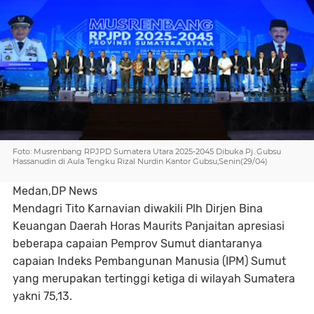
Foto: Musrenbang RPJPD Sumatera Utara 2025-2045 Dibuka Pj. Gubsu
Hassanudin di Aula Tengku Rizal Nurdin Kantor Gubsu,Senin(29/04)
Medan,DP News
Mendagri Tito Karnavian diwakili Plh Dirjen Bina
Keuangan Daerah Horas Maurits Panjaitan apresiasi
beberapa capaian Pemprov Sumut diantaranya
capaian Indeks Pembangunan Manusia (IPM) Sumut
yang merupakan tertinggi ketiga di wilayah Sumatera
yakni 75,13.