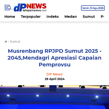
Senin
10 Agu 2026
Home
Terpopuler
Indeks
Medan
Sumut
Polit
›
Sumut
Musrenbang RPJPD Sumut 2025 -
2045,Mendagri Apresiasi Capaian
Pemprovsu
DP News
29 April 2024