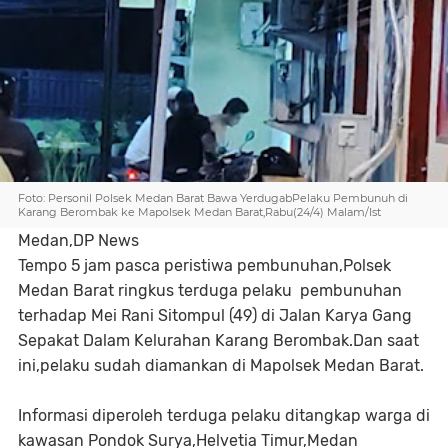
Foto: Personil Polsek Medan Barat Bawa YerdugabPelaku Pembunuh di
Karang Berombak ke Mapolsek Medan Barat,Rabu(24/4) Malam/Ist
Medan,DP News
Tempo 5 jam pasca peristiwa pembunuhan,Polsek
Medan Barat ringkus terduga pelaku pembunuhan
terhadap Mei Rani Sitompul (49) di Jalan Karya Gang
Sepakat Dalam Kelurahan Karang Berombak.Dan saat
ini,pelaku sudah diamankan di Mapolsek Medan Barat.
Informasi diperoleh terduga pelaku ditangkap warga di
kawasan Pondok Surya,Helvetia Timur,Medan