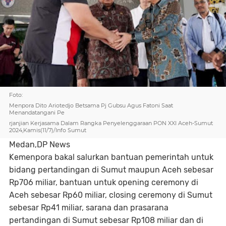
Foto:
Menpora Dito Ariotedjo Betsama Pj Gubsu Agus Fatoni Saat
Menandatangani Pe
rjanjian Kerjasama Dalam Rangka Penyelenggaraan PON XXI Aceh-Sumut
2024,Kamis(11/7)/Info Sumut
Medan,DP News
Kemenpora bakal salurkan bantuan pemerintah untuk
bidang pertandingan di Sumut maupun Aceh sebesar
Rp706 miliar, bantuan untuk opening ceremony di
Aceh sebesar Rp60 miliar, closing ceremony di Sumut
sebesar Rp41 miliar, sarana dan prasarana
pertandingan di Sumut sebesar Rp108 miliar dan di