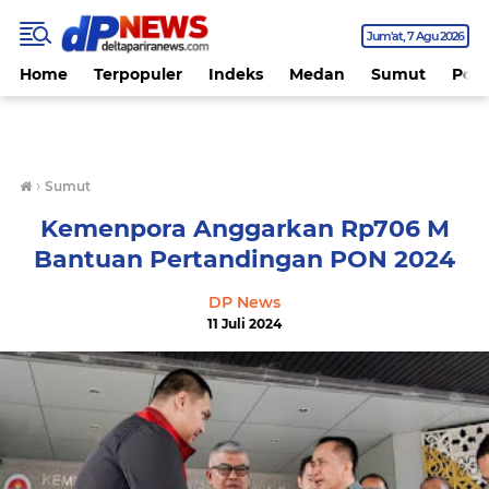
Jum'at
7 Agu 2026
Home
Terpopuler
Indeks
Medan
Sumut
Polit
›
Sumut
Kemenpora Anggarkan Rp706 M
Bantuan Pertandingan PON 2024
DP News
11 Juli 2024