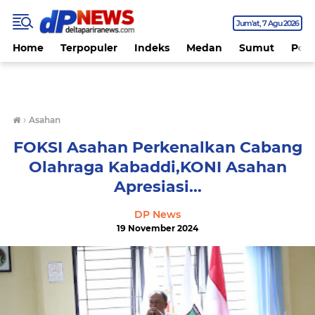
Jum'at
7 Agu 2026
Home
Terpopuler
Indeks
Medan
Sumut
Polit
›
Asahan
FOKSI Asahan Perkenalkan Cabang
Olahraga Kabaddi,KONI Asahan
Apresiasi...
DP News
19 November 2024