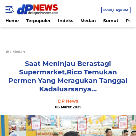
Kamis
6 Agu 2026
Home
Terpopuler
Indeks
Medan
Sumut
Polit
›
Medan
Saat Meninjau Berastagi
Supermarket,Rico Temukan
Permen Yang Meragukan Tanggal
Kadaluarsanya...
DP News
06 Maret 2025