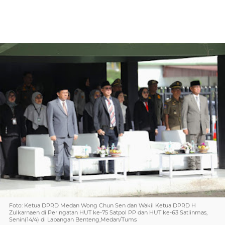
Foto: Ketua DPRD Medan Wong Chun Sen dan Wakil Ketua DPRD H
Zulkarnaen di Peringatan HUT ke-75 Satpol PP dan HUT ke-63 Satlinmas,
Senin(14/4) di Lapangan Benteng,Medan/Tums