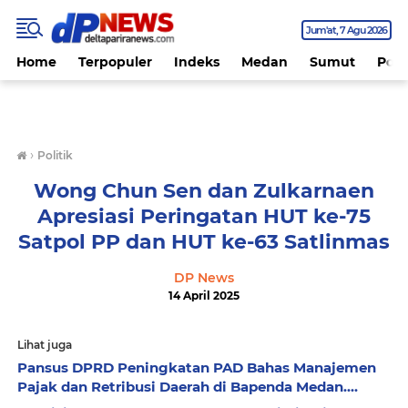
Jum'at
7 Agu 2026
Home
Terpopuler
Indeks
Medan
Sumut
Polit
›
Politik
Wong Chun Sen dan Zulkarnaen
Apresiasi Peringatan HUT ke-75
Satpol PP dan HUT ke-63 Satlinmas
DP News
14 April 2025
Lihat juga
Pansus DPRD Peningkatan PAD Bahas Manajemen
Pajak dan Retribusi Daerah di Bapenda Medan....