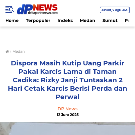
Jum'at
7 Agu 2026
Home
Terpopuler
Indeks
Medan
Sumut
Polit
›
Medan
Dispora Masih Kutip Uang Parkir
Pakai Karcis Lama di Taman
Cadika: Rizky Janji Tuntaskan 2
Hari Cetak Karcis Berisi Perda dan
Perwal
DP News
12 Juni 2025