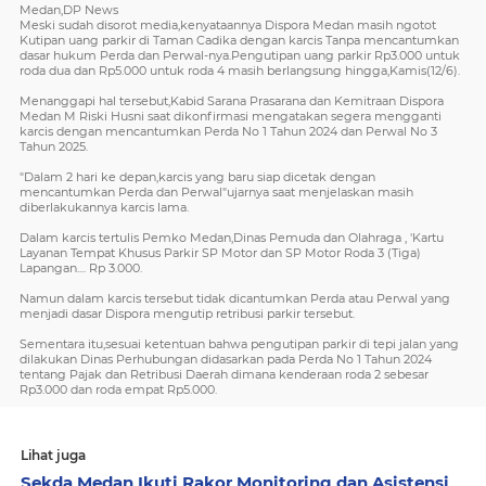
Medan,DP News
Meski sudah disorot media,kenyataannya Dispora Medan masih ngotot
Kutipan uang parkir di Taman Cadika dengan karcis Tanpa mencantumkan
dasar hukum Perda dan Perwal-nya.Pengutipan uang parkir Rp3.000 untuk
roda dua dan Rp5.000 untuk roda 4 masih berlangsung hingga,Kamis(12/6).
Menanggapi hal tersebut,Kabid Sarana Prasarana dan Kemitraan Dispora
Medan M Riski Husni saat dikonfirmasi mengatakan segera mengganti
karcis dengan mencantumkan Perda No 1 Tahun 2024 dan Perwal No 3
Tahun 2025.
"Dalam 2 hari ke depan,karcis yang baru siap dicetak dengan
mencantumkan Perda dan Perwal"ujarnya saat menjelaskan masih
diberlakukannya karcis lama.
Dalam karcis tertulis Pemko Medan,Dinas Pemuda dan Olahraga , 'Kartu
Layanan Tempat Khusus Parkir SP Motor dan SP Motor Roda 3 (Tiga)
Lapangan.... Rp 3.000.
Namun dalam karcis tersebut tidak dicantumkan Perda atau Perwal yang
menjadi dasar Dispora mengutip retribusi parkir tersebut.
Sementara itu,sesuai ketentuan bahwa pengutipan parkir di tepi jalan yang
dilakukan Dinas Perhubungan didasarkan pada Perda No 1 Tahun 2024
tentang Pajak dan Retribusi Daerah dimana kenderaan roda 2 sebesar
Rp3.000 dan roda empat Rp5.000.
Lihat juga
Sekda Medan Ikuti Rakor Monitoring dan Asistensi