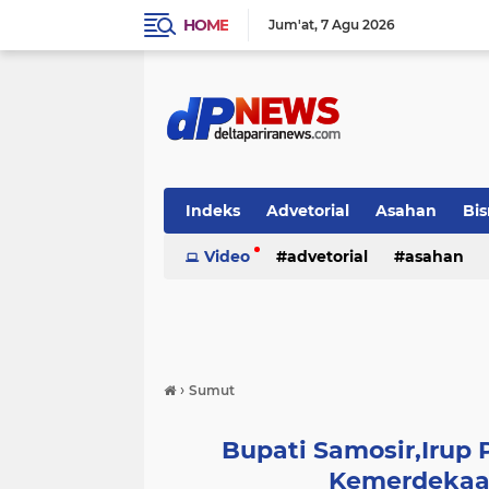
HOME
Jum'at
7 Agu 2026
Indeks
Advetorial
Asahan
Bis
Video
advetorial
asahan
›
Sumut
Bupati Samosir,Irup
Kemerdekaan