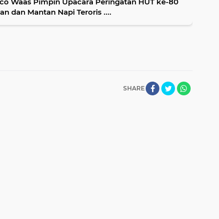
ico Waas Pimpin Upacara Peringatan HUT ke-80
n dan Mantan Napi Teroris ....
SHARE