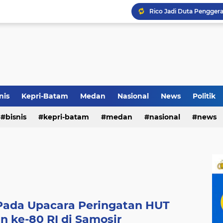
Rico di Sekolah Rakyat 
Airin Gandeng 4 Desaine
nis
Kepri-Batam
Medan
Nasional
News
Politik
bisnis
kepri-batam
medan
nasional
news
Terkait Dugaan Pengutip
 Pada Upacara Peringatan HUT
 ke-80 RI di Samosir