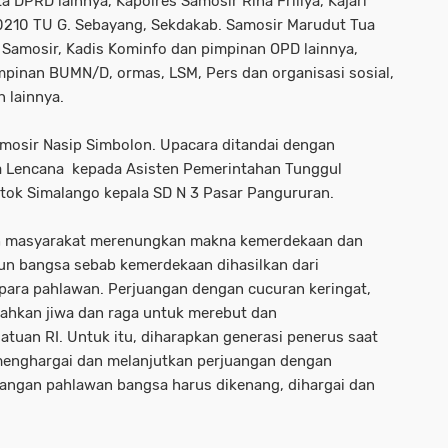
DPRD lainnya, Kapolres Samosir Rina Frillya, Kajari
0210 TU G. Sebayang, Sekdakab. Samosir Marudut Tua
. Samosir, Kadis Kominfo dan pimpinan OPD lainnya,
mpinan BUMN/D, ormas, LSM, Pers dan organisasi sosial,
n lainnya.
mosir Nasip Simbolon. Upacara ditandai dengan
a Lencana kepada Asisten Pemerintahan Tunggul
stok Simalango kepala SD N 3 Pasar Pangururan.
uh masyarakat merenungkan makna kemerdekaan dan
 bangsa sebab kemerdekaan dihasilkan dari
ara pahlawan. Perjuangan dengan cucuran keringat,
bahkan jiwa dan raga untuk merebut dan
uan RI. Untuk itu, diharapkan generasi penerus saat
 menghargai dan melanjutkan perjuangan dengan
uangan pahlawan bangsa harus dikenang, dihargai dan