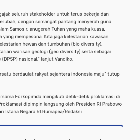
ajak seluruh stakeholder untuk terus bekerja dan
 berubah, dengan semangat pantang menyerah guna
n alam Samosir, anugerah Tuhan yang maha kuasa,
 yang mempesona. Kita jaga kelestarian kawasan
kelestarian hewan dan tumbuhan (bio diversity),
starian warisan geologi (geo diversity) serta sebagai
 (DPSP) nasional," lanjut Vandiko.
satu berdaulat rakyat sejahtera indonesia maju" tutup
rsama Forkopimda mengikuti detik-detik proklamasi di
Proklamasi dipimpin langsung oleh Presiden RI Prabowo
ari Istana Negara RI.Rumapea/Redaksi