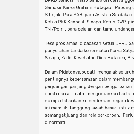
DPRD Samosir Nasip Simbolon dan Anggota 
Samosir Karya Graham Hutagaol, Pabung 
Sitinjak, Para SAB, para Asisten Sekdakab
Ketua PKK Kennauli Sinaga, Ketua DWP, pi
TNI/Polri , para pelajar, dan tamu undanga
Teks proklamasi dibacakan Ketua DPRD Sa
penyerahan tanda kehormatan Karya Saty
Sinaga, Kadis Kesehatan Dina Hutapea, Bi
Dalam Pidatonya,bupati mengajak selur
pentingnya kebersamaan dalam membangun
perjuangan panjang dengan pengorbanan p
darah dan air mata, mengorbankan harta 
mempertahankan kemerdekaan negara kesat
ini memiliki tanggung jawab besar untuk
semangat juang dan rela berkorban. Perj
dihormati.