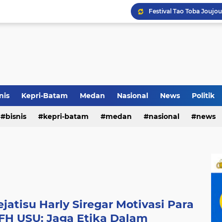
Terkait Dugaan Pengutip
Rico di Sekolah Rakyat 
nis
Kepri-Batam
Medan
Nasional
News
Politik
Pemko Medan Raih Piag
bisnis
kepri-batam
medan
nasional
news
jatisu Harly Siregar Motivasi Para
FH USU: Jaga Etika Dalam