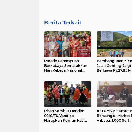
Berita Terkait
Parade Perempuan
Pembangunan 5 K
Berkebaya Semarakkan
Jalan Gonting-Janji
Hari Kebaya Nasional
Berbiaya Rp27,85 M
2026 di Medan: Dilepas
Dikerjakan......
Martinijal Zakiyuddin
Harahap
Pisah Sambut Dandim
100 UMKM Sumut B
0210/TU,Vandiko
Bersaing di Market 
Harapkan Komunikasi
Alibaba: 1.000 Sertif
dan Kolaborasi Terjalin
Halal Gratis....
Optimal