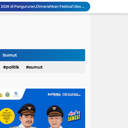
Festival Tao Toba Joujou 2026 di Pangururan,Dimeriahkan Festival Ulos Boruni Raja dan Kopi Para Raja...
Hari Pertama,128.331 Orang Pendaftar Upacara Peringatan HUT ke-81 Kemerdekaan RI
Berkat Program RTLH,Rùmah Jaipah Tidak Bocor Lagi,Rico: 213 Rumah Direnovasi....
an,Lurah AUR Dinonaktifkan...
Rico Jadi Duta Penggerak Ayah Teladan Kota Medan,Plh Sekda Medan Pun Hadir...
Jalan Flamboyan: 36 Kelas,270 Siswa
800 Karateka Forki Bakal Tarung di Open Turnamen Karate Piala Walikota Medan
Pelantikan DHD 45 Sumut,Bobby Ajak Generasi Muda Gelorakan Semangat Juang '45
Sumut
PD AIJ Intensifkan Pengelolaan 16 Aset,Percetakan dan Videotron Untuk Target PAD Rp500 Juta
am Penghargaan Peringkat II Dari BKN
politik
sumut