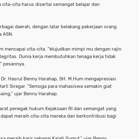
ita-cita harus disertai semangat belajar dan
rbagai daerah, dengan latar belakang pekerjaan orang
a ASN.
am mencapai cita-cita. "Wujudkan mimpi mu dengan rajin
ntegritas. Dunia kerja membutuhkan tenaga kerja tidak
," pesannya.
 Dr. Hasrul Benny Harahap, SH. M.Hum mengapresiasi
Harli Siregar. “Semoga para mahasiswa semakin giat
saing,” ujar Benny Harahap.
parat penegak hukum Kejaksaan RI dan semangat yang
 dapat meraih cita-cita mereka dan berkontribusi bagi
sa meraih karir sebagai Kajati Sumut," ujar Benny.