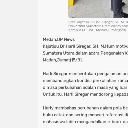
Foto: Kajatisu Dr Harli Siregar, SH. 
Universitas Sumatera Utara dalam ac
Kampus FH USU, Medan,Jumat(15/8)
Medan,DP News
Kajatisu Dr Harli Siregar, SH. M.Hum mot
Sumatera Utara dalam acara Pengenalan 
Medan,Jumat(15/8).
Harli Siregar menceritakan pengalaman un
membandingkan kondisi perkuliahan zama
dimasa perkuliahan adalah masa yang luar
Untuk itu, Harli Siregar mendorong kepad
Harly membahas perubahan dalam pola bel
buku cetak dan sering mencari referensi 
mahasiswa lebih mengandalkan e-book dan 