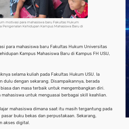
M.Hum motivasi para mahasiswa baru Fakultas Hukum
ara Pengenalan Kehidupan Kampus Mahasiswa Baru di
ivasi para mahasiswa baru Fakultas Hukum Universitas
Kehidupan Kampus Mahasiswa Baru di Kampus FH USU,
iknya selama kuliah pada Fakultas Hukum USU. Ia
n dulu dengan sekarang. Disampaikannya, berada
 biasa dan masa terbaik untuk mengembangkan diri.
a mahasiswa untuk menguasai berbagai skill keahlian.
ajar mahasiswa dimana saat itu masih tergantung pada
di pasar buku bekas dan perpustakaan. Sekarang,
akses digital.