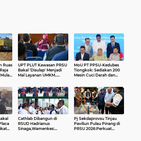
m Ruas
UPT PLUT Kawasan PRSU
MoU PT PPSU-Kedubes
 Raja
Bakal 'Disulap' Menjadi
Tiongkok: Sediakan 200
 Mulai
Mal Layanan UMKM.....
Mesin Cuci Darah dan
Bangun PLTS 300 MW di
Sumut
akal
Cathlab Dibangun di
Pj Sekdaprovsu Tinjau
Placa
RSUD Hadrianus
Paviliun Pulau Pinang di
ikat
Sinaga,Wamenkes:
PRSU 2026:Perkuat
Penderita Penyakit
Kolaborasi Perdagangan,
Jantung Tidak Perlu
Pariwisata dan Investasi