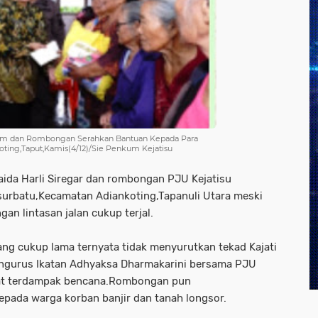
MHum dan Rombongan Serahkan Bantuan Kepada Para
ting,Taput,Kamis(4/12)/Sie Penkum Kejatisu
maida Harli Siregar dan rombongan PJU Kejatisu
rbatu,Kecamatan Adiankoting,Tapanuli Utara meski
n lintasan jalan cukup terjal.
yang cukup lama ternyata tidak menyurutkan tekad Kajati
Pengurus Ikatan Adhyaksa Dharmakarini bersama PJU
kat terdampak bencana.Rombongan pun
epada warga korban banjir dan tanah longsor.