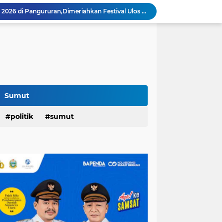
Festival Tao Toba Joujou 2026 di Pangururan,Dimeriahkan Festival Ulos Boruni Raja dan Kopi Para Raja...
Hari Pertama,128.331 Orang Pendaftar Upacara Peringatan HUT ke-81 Kemerdekaan RI
Berkat Program RTLH,Rùmah Jaipah Tidak Bocor Lagi,Rico: 213 Rumah Direnovasi....
an,Lurah AUR Dinonaktifkan...
Rico Jadi Duta Penggerak Ayah Teladan Kota Medan,Plh Sekda Medan Pun Hadir...
Jalan Flamboyan: 36 Kelas,270 Siswa
800 Karateka Forki Bakal Tarung di Open Turnamen Karate Piala Walikota Medan
Pelantikan DHD 45 Sumut,Bobby Ajak Generasi Muda Gelorakan Semangat Juang '45
Sumut
PD AIJ Intensifkan Pengelolaan 16 Aset,Percetakan dan Videotron Untuk Target PAD Rp500 Juta
am Penghargaan Peringkat II Dari BKN
politik
sumut