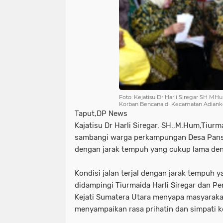
Foto: Kejatisu Dr Harli Siregar SH 
Korban Bencana di Kecamatan Adianko
Taput,DP News
Kajatisu Dr Harli Siregar, SH.,M.Hum,Tiur
sambangi warga perkampungan Desa Pansu
dengan jarak tempuh yang cukup lama denga
Kondisi jalan terjal dengan jarak tempuh 
didampingi Tiurmaida Harli Siregar dan 
Kejati Sumatera Utara menyapa masyara
menyampaikan rasa prihatin dan simpati k