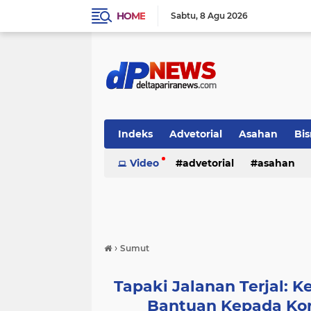
HOME
Sabtu
8 Agu 2026
Indeks
Advetorial
Asahan
Bis
Video
advetorial
asahan
›
Sumut
Tapaki Jalanan Terjal: 
Bantuan Kepada Kor