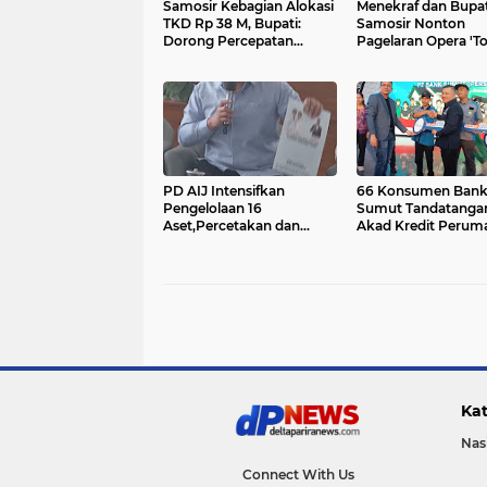
Samosir Kebagian Alokasi
Menekraf dan Bupat
TKD Rp 38 M, Bupati:
Samosir Nonton
Dorong Percepatan
Pagelaran Opera 'T
Pembangunan Daerah....
Sian Huta',Vandiko
Usulkan Bangun Op
House
PD AIJ Intensifkan
66 Konsumen Ban
Pengelolaan 16
Sumut Tandatanga
Aset,Percetakan dan
Akad Kredit Perum
Videotron Untuk Target
MBR di PRSU ke-50
PAD Rp500 Juta
Kat
Nas
Connect With Us