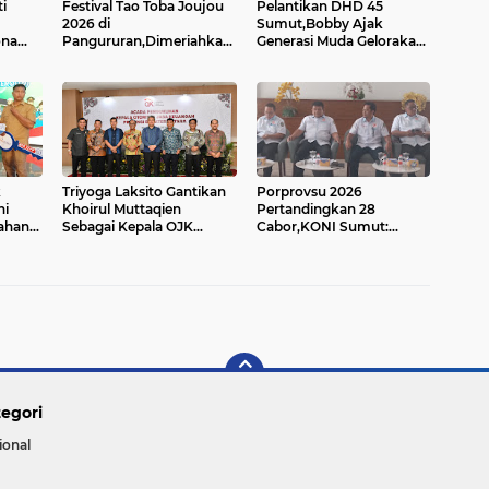
i
Festival Tao Toba Joujou
Pelantikan DHD 45
2026 di
Sumut,Bobby Ajak
ona
Pangururan,Dimeriahkan
Generasi Muda Gelorakan
Festival Ulos Boruni Raja
Semangat Juang '45
era
dan Kopi Para Raja...
k
Triyoga Laksito Gantikan
Porprovsu 2026
ni
Khoirul Muttaqien
Pertandingkan 28
ahan
Sebagai Kepala OJK
Cabor,KONI Sumut:
Sumut,Ariston: Perkuat
Persiapan Menuju PON
Kolaborasi OJK dan
XXII
Pemda....
egori
ional