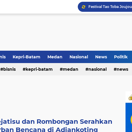
Terkait Dugaan Pengutip
Rico di Sekolah Rakyat 
nis
Kepri-Batam
Medan
Nasional
News
Politik
Pemko Medan Raih Piag
bisnis
kepri-batam
medan
nasional
news
Kejatisu dan Rombongan Serahkan
ban Bencana di Adiankoting