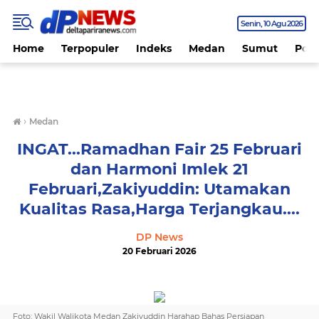
Senin
10 Agu 2026
Home
Terpopuler
Indeks
Medan
Sumut
Polit
›
Medan
INGAT...Ramadhan Fair 25 Februari
dan Harmoni Imlek 21
Februari,Zakiyuddin: Utamakan
Kualitas Rasa,Harga Terjangkau....
DP News
20 Februari 2026
Foto: Wakil Walikota Medan Zakiyuddin Harahap Bahas Persiapan