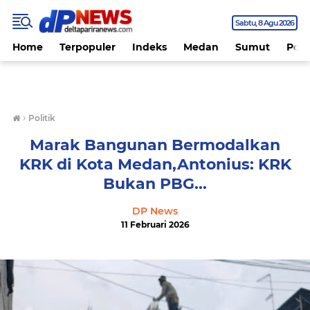
Sabtu
8 Agu 2026
Home
Terpopuler
Indeks
Medan
Sumut
Polit
›
Politik
Marak Bangunan Bermodalkan
KRK di Kota Medan,Antonius: KRK
Bukan PBG...
DP News
11 Februari 2026