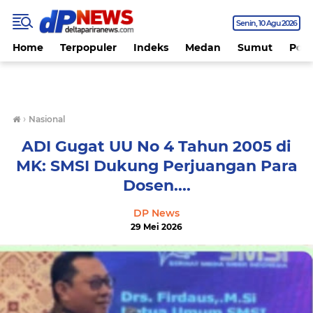
Senin
10 Agu 2026
Home
Terpopuler
Indeks
Medan
Sumut
Polit
›
Nasional
ADI Gugat UU No 4 Tahun 2005 di
MK: SMSI Dukung Perjuangan Para
Dosen....
DP News
29 Mei 2026